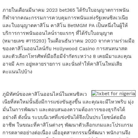
ภายในเดือนมีนาคม 2023 bet365 ได้รับใบอนุญาตการพนัน
กีฬาจากคณะกรรมการควบคุมการพนันแห่งรัฐเพนซิลเวเนีย
และใบอนุญาตคาสิโน คาสิโน BetMGM PA เป็นหนึ่งในผู้ให้
บริการการพนันออนไลน์รายแรกๆ ที่ได้รับใบอนุญาต
(หมายเลข #115293) ในเดือนธันวาคม 2020 จากความร่วมมือ
ของคาสิโนออนไลน์กับ Hollywood Casino การสนทนาสด
และตัวเลือกโทรศัพท์มือถือมีจำกัดระหว่าง 8 เคยมีมาและคุณ
อาจมี Am อยู่หลายรายการ และนั่นทำให้คาสิโนใหม่เสีย
คะแนนไปบ้าง
ภูมิทัศน์ของคาสิโนออนไลน์ในเพนซิลเว
เนียที่สดใหม่นั้นยิ่งมีการแข่งขันสูงขึ้น และคุณจะมีไหวพริบ มุ่ง
มั่นในการพัฒนา และตอบสนองความต้องการของธุรกิจได้
อย่างดี ดังนั้น ระบบนิเวศที่แข่งขันได้จึงเป็นประโยชน์ต่อมือ
อาชีพ ในขณะที่คาสิโนต่างๆ พัฒนาตัวเลือกเกมและโปรแกรม
การตลาดอย่างต่อเนื่อง เมื่ออุตสาหกรรมนี้พัฒนา พนักงานจึง