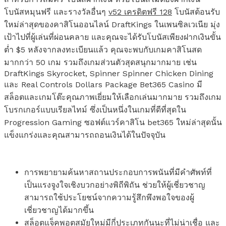
โบนัสหมุนฟรี และรางวัลอื่นๆ
v52 เครดิตฟรี 128
โบนัสต้อนรับ
ใหม่ล่าสุดของคาสิโนออนไลน์ DraftKings ในเพนซิลเวเนีย มุ่ง
เป้าไปที่ผู้เล่นที่ผ่อนคลาย และคุณจะได้รับโบนัสเพียงฝากเงินขั้น
ต่ำ $5 หลังจากลงทะเบียนแล้ว คุณจะพบกับเกมคาสิโนสด
มากกว่า 50 เกม รวมถึงเกมส่วนตัวสุดสนุกมากมาย เช่น
DraftKings Skyrocket, Spinner Spinner Chicken Dining
และ Real Controls Dollars Package Bet365 Casino มี
สล็อตและเกมโต๊ะคุณภาพเยี่ยมให้เลือกเล่นมากมาย รวมถึงเกม
โบรกเกอร์แบบเรียลไทม์ ซึ่งเป็นหนึ่งในเกมที่ดีที่สุดใน
Progression Gaming ซอฟต์แวร์คาสิโน bet365 ใหม่ล่าสุดนั้น
แข็งแกร่งและคุณสามารถถอนเงินได้ในปัจจุบัน
การพยายามค้นหาสถานประกอบการพนันที่มีคำศัพท์ที่
เป็นแรงจูงใจเชิงบวกอย่างพิถีพิถัน ช่วยให้ผู้เชี่ยวชาญ
สามารถใช้ประโยชน์จากความรู้สึกพึงพอใจของผู้
เชี่ยวชาญได้มากขึ้น
สล็อตแจ็คพอตสมัยใหม่มีกี่ประเภทกันนะที่ไม่น่าเชื่อ และ