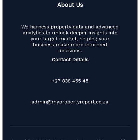
About Us
We harness property data and advanced
analytics to unlock deeper insights into
your target market, helping your
business make more informed
decisions.
Contact Details
+27 838 455 45
admin@mypropertyreport.co.za