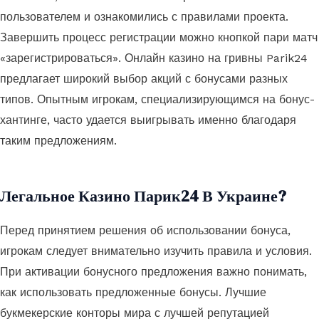
пользователем и ознакомились с правилами проекта.
Завершить процесс регистрации можно кнопкой
пари матч
«зарегистрироваться». Онлайн казино на гривны Parik24
предлагает широкий выбор акций с бонусами разных
типов. Опытным игрокам, специализирующимся на бонус-
хантинге, часто удается выигрывать именно благодаря
таким предложениям.
Легальное Казино Парик24 В Украине?
Перед принятием решения об использовании бонуса,
игрокам следует внимательно изучить правила и условия.
При активации бонусного предложения важно понимать,
как использовать предложенные бонусы. Лучшие
букмекерские конторы мира с лучшей репутацией