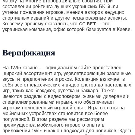
маржу на многие второразрядные события. При
составлении рейтинга лучших украинских БК были
учтены пожелания игроков, мнения авторов ведущих
спортивных изданий и другие немаловажные аспекты.
Ко всему прочему оказалось, что GG.BET – это
украинская компания, офис которой базируется в Киеве.
Верификация
На 1Win казино — официальном сайте представлен
широкий ассортимент игр, удовлетворяющий различные
вкусы и предпочтения игроков. Коллекция включает в
себя все от классических и видео слотов до настольных
игр, таких как блэкджек, рулетка и баккара. Также
имеются разделы с видеопокером, живыми дилерами и
специализированными играми, что обеспечивает
игрокам полноценный игровой опыт. Игра в слоты на
мобильных устройствах становится все более
популярной. В этом разделе мы рассмотрим
преимущества мобильного игрового опыта в
приложении 1Win и как он подходит для новичков. Здесь