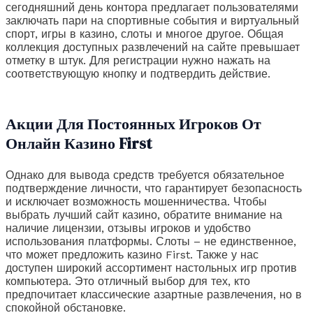
сегодняшний день контора предлагает пользователями
заключать пари на спортивные события и виртуальный
спорт, игры в казино, слоты и многое другое. Общая
коллекция доступных развлечений на сайте превышает
отметку в штук. Для регистрации нужно нажать на
соответствующую кнопку и подтвердить действие.
Акции Для Постоянных Игроков От
Онлайн Казино First
Однако для вывода средств требуется обязательное
подтверждение личности, что гарантирует безопасность
и исключает возможность мошенничества. Чтобы
выбрать лучший сайт казино, обратите внимание на
наличие лицензии, отзывы игроков и удобство
использования платформы. Слоты – не единственное,
что может предложить казино First. Также у нас
доступен широкий ассортимент настольных игр против
компьютера. Это отличный выбор для тех, кто
предпочитает классические азартные развлечения, но в
спокойной обстановке.