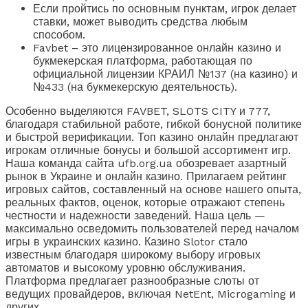
Если пройтись по основным пунктам, игрок делает
ставки, может выводить средства любым
способом.
Favbet – это лицензированное онлайн казино и
букмекерская платформа, работающая по
официальной лицензии КРАИЛ №137 (на казино) и
№433 (на букмекерскую деятельность).
Особенно выделяются FAVBET, SLOTS CITY и 777,
благодаря стабильной работе, гибкой бонусной политике
и быстрой верификации. Топ казино онлайн предлагают
игрокам отличные бонусы и большой ассортимент игр.
Наша команда сайта ufb.org.ua обозревает азартный
рынок в Украине и онлайн казино. Прилагаем рейтинг
игровых сайтов, составленный на основе нашего опыта,
реальных фактов, оценок, которые отражают степень
честности и надежности заведений. Наша цель —
максимально осведомить пользователей перед началом
игры в украинских казино. Казино Slotor стало
известным благодаря широкому выбору игровых
автоматов и высокому уровню обслуживания.
Платформа предлагает разнообразные слоты от
ведущих провайдеров, включая NetEnt, Microgaming и
других.