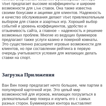
Vbet предлагает высокие коэффициенты и широкие
возможности для Live ставок. Она также известна
своими бонусами и акциями для клиентов. Надежность
и качество обслуживания делают Vbet привлекательным
выбором для ставок и азартных игр. Хороший выбор
событий и уровень коэффициентов, удобство и
отзывчивость сайта, а главное – надежность и решение
возможных проблем. Многие из ведущих букмекеров
предлагают также услуги казино и покерной комнаты.
Это существенно расширяет игровые возможности для
клиентов, но при составлении рейтинга в первую
очередь учитываются условия для желающих делать
ставки на спорт.
Загрузка Приложения
Ван Вин покер предлагает нечто большее, чем партии в
популярной карточной игре. Это целый мир
возможностей для игроков, желающих погрузиться в
увлекательный мир покера и изучить его с самых
разных сторон. Букмекерская контора выставляет