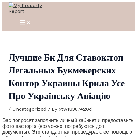
MAIN
Skip
Post
MENU
to
navigation
content
Лучшие Бк Для Ставок:топ
Легальных Букмекерских
Контор Украины Крила Усе
Про Українську Авіацію
/
Uncategorized
/ By
xtw18387420d
Вас попросят заполнить личный кабинет и предоставить
фото паспорта (возможно, потребуются доп.
документы). Это стандартная процедура, с ее помощью