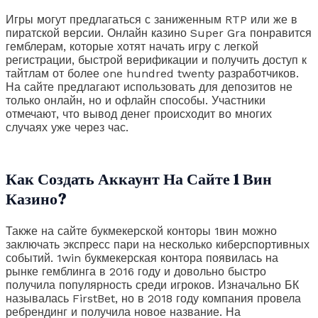
Игры могут предлагаться с заниженным RTP или же в
пиратской версии. Онлайн казино Super Gra понравится
гемблерам, которые хотят начать игру с легкой
регистрации, быстрой верификации и получить доступ к
тайтлам от более one hundred twenty разработчиков.
На сайте предлагают использовать для депозитов не
только онлайн, но и офлайн способы. Участники
отмечают, что вывод денег происходит во многих
случаях уже через час.
Как Создать Аккаунт На Сайте 1 Вин
Казино?
Также на сайте букмекерской конторы 1вин можно
заключать экспресс пари на несколько киберспортивных
событий. 1win букмекерская контора появилась на
рынке гемблинга в 2016 году и довольно быстро
получила популярность среди игроков. Изначально БК
называлась FirstBet, но в 2018 году компания провела
ребрендинг и получила новое название. На