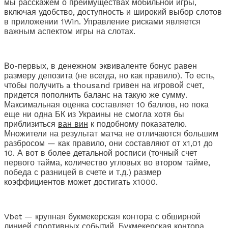
мы расскажем о преимуществах мобильной игры,
включая удобство, доступность и широкий выбор слотов
в приложении 1Win. Управление рисками является
важным аспектом игры на слотах.
Во-первых, в денежном эквиваленте бонус равен
размеру депозита (не всегда, но как правило). То есть,
чтобы получить a thousand гривен на игровой счет,
придется пополнить баланс на такую же сумму.
Максимальная оценка составляет 10 баллов, но пока
еще ни одна БК из Украины не смогла хотя бы
приблизиться
ван вин
к подобному показателю.
Множители на результат матча не отличаются большим
разбросом — как правило, они составляют от х1,01 до
10. А вот в более детальной росписи (точный счет
первого тайма, количество угловых во втором тайме,
победа с разницей в счете и т.д.) размер
коэффициентов может достигать х1000.
Vbet — крупная букмекерская контора с обширной
линией спортивных событий. Букмекерская контора