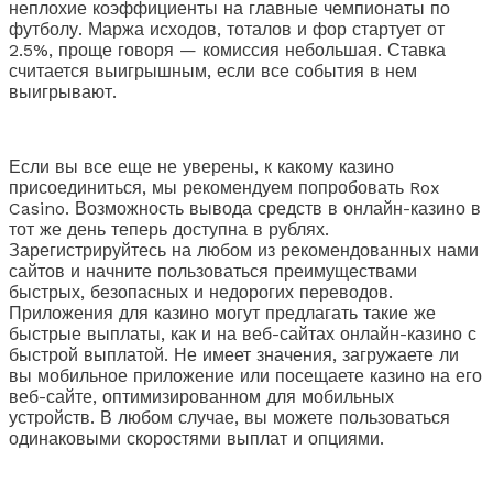
неплохие коэффициенты на главные чемпионаты по
футболу. Маржа исходов, тоталов и фор стартует от
2.5%, проще говоря — комиссия небольшая. Ставка
считается выигрышным, если все события в нем
выигрывают.
Если вы все еще не уверены, к какому казино
присоединиться, мы рекомендуем попробовать Rox
Casino. Возможность вывода средств в онлайн-казино в
тот же день теперь доступна в рублях.
Зарегистрируйтесь на любом из рекомендованных нами
сайтов и начните пользоваться преимуществами
быстрых, безопасных и недорогих переводов.
Приложения для казино могут предлагать такие же
быстрые выплаты, как и на веб-сайтах онлайн-казино с
быстрой выплатой. Не имеет значения, загружаете ли
вы мобильное приложение или посещаете казино на его
веб-сайте, оптимизированном для мобильных
устройств. В любом случае, вы можете пользоваться
одинаковыми скоростями выплат и опциями.