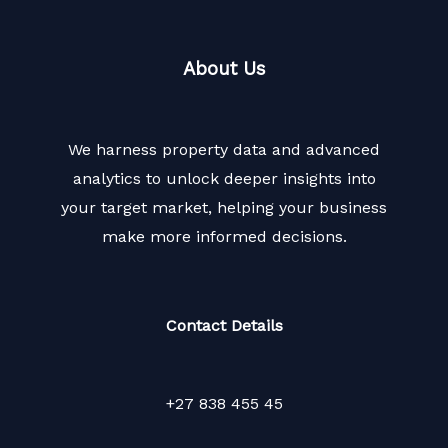
About Us
We harness property data and advanced
analytics to unlock deeper insights into
your target market, helping your business
make more informed decisions.
Contact Details
+27 838 455 45