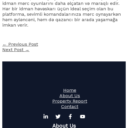
idman mərc oyunlarını daha əlçatan və maraqlı edir.
Hər bir idman həvəskarı üçün ideal seçim olan bu
platforma, sevimli komandalarınıza mərc oynayarkən
həm əyləncəni, həm də qazancı bir arada yaşamağa
imkan verir.
←
Previous Post
Next Post
→
Home
About Us
Property Report
Contact
About Us