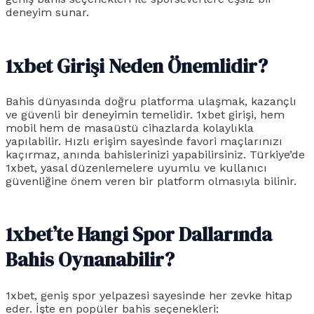
deneyim sunar.
1xbet Girişi Neden Önemlidir?
Bahis dünyasında doğru platforma ulaşmak, kazançlı
ve güvenli bir deneyimin temelidir. 1xbet girişi, hem
mobil hem de masaüstü cihazlarda kolaylıkla
yapılabilir. Hızlı erişim sayesinde favori maçlarınızı
kaçırmaz, anında bahislerinizi yapabilirsiniz. Türkiye’de
1xbet, yasal düzenlemelere uyumlu ve kullanıcı
güvenliğine önem veren bir platform olmasıyla bilinir.
1xbet’te Hangi Spor Dallarında
Bahis Oynanabilir?
1xbet, geniş spor yelpazesi sayesinde her zevke hitap
eder. İşte en popüler bahis seçenekleri: