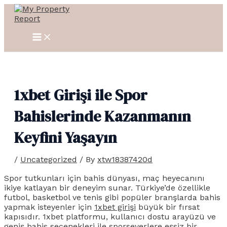
MAIN
Skip
Post
MENU
to
navigation
content
1xbet Girişi ile Spor
Bahislerinde Kazanmanın
Keyfini Yaşayın
/
Uncategorized
/ By
xtw18387420d
Spor tutkunları için bahis dünyası, maç heyecanını
ikiye katlayan bir deneyim sunar. Türkiye’de özellikle
futbol, basketbol ve tenis gibi popüler branşlarda bahis
yapmak isteyenler için
1xbet girişi
büyük bir fırsat
kapısıdır. 1xbet platformu, kullanıcı dostu arayüzü ve
geniş bahis seçenekleri ile sporseverlere eşsiz bir