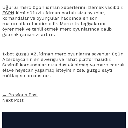
Uğurlu mərc üçün idman xəbərlərini izləmək vacibdir.
ESPN
kimi nüfuzlu idman portalı sizə oyunlar,
komandalar və oyunçular haqqında ən son
məlumatları təqdim edir. Mərc strategiyalarını
öyrənmək və təhlil etmək mərc oyunlarında qalib
gəlmək şansınızı artırır.
1xbet güzgü AZ, idman mərc oyunlarını sevənlər üçün
Azərbaycanın ən əlverişli və rahat platformasıdır.
Sevimli komandalarınıza dəstək olmaq və mərc edərək
əlavə həyəcan yaşamaq istəyirsinizsə, güzgü saytı
mütləq sınamalısınız.
←
Previous Post
Next Post
→