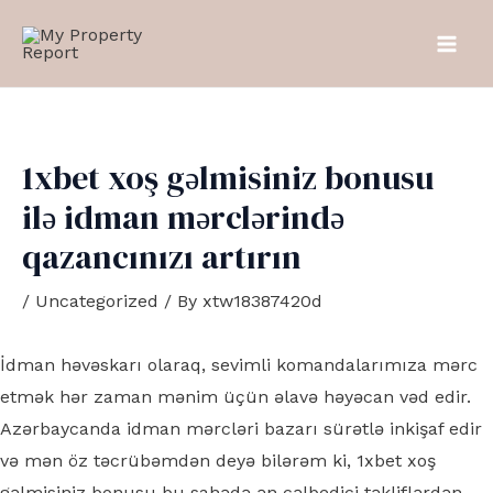
Skip
Post
MA
to
navigation
ME
content
1xbet xoş gəlmisiniz bonusu
ilə idman mərclərində
qazancınızı artırın
/
Uncategorized
/ By
xtw18387420d
İdman həvəskarı olaraq, sevimli komandalarımıza mərc
etmək hər zaman mənim üçün əlavə həyəcan vəd edir.
Azərbaycanda idman mərcləri bazarı sürətlə inkişaf edir
və mən öz təcrübəmdən deyə bilərəm ki,
1xbet xoş
gəlmisiniz bonusu
bu sahədə ən cəlbedici təkliflərdən