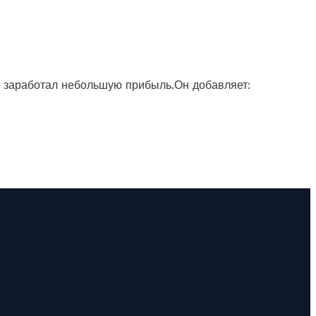
е заработал небольшую прибыль.Он добавляет: