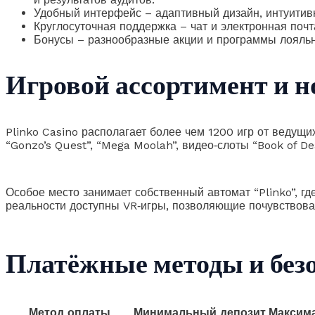
Удобный интерфейс – адаптивный дизайн, интуитив
Круглосуточная поддержка – чат и электронная почта
Бонусы – разнообразные акции и программы лояльн
Игровой ассортимент и 
Plinko Casino располагает более чем 1200 игр от ведущих
“Gonzo’s Quest”, “Mega Moolah”, видео‑слоты “Book of De
Особое место занимает собственный автомат “Plinko”, г
реальности доступны VR‑игры, позволяющие почувствова
Платёжные методы и без
Метод оплаты
Минимальный депозит
Максим