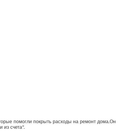
оторые помогли покрыть расходы на ремонт дома.Он
 из счета”.