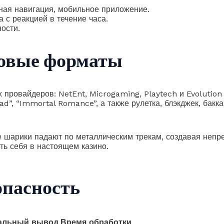
ная навигация, мобильное приложение.
 с реакцией в течение часа.
ости.
новые форматы
 провайдеров: NetEnt, Microgaming, Playtech и Evolution 
ad”, “Immortal Romance”, а также рулетка, блэкджек, бакка
де шарики падают по металлическим трекам, создавая неп
ть себя в настоящем казино.
опасность
альный вывод
Время обработки