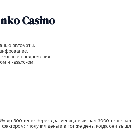
inko Casino
.
ивные автоматы.
 шифрование.
сезонные предложения.
ом и казахском.
0% до 500 тенге.Через два месяца выиграл 3000 тенге, к
актором: “получил деньги в тот же день, когда они вышли