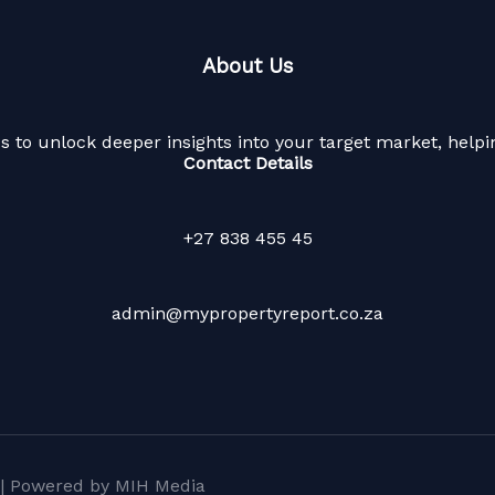
About Us
 to unlock deeper insights into your target market, hel
Contact Details
+27 838 455 45
admin@mypropertyreport.co.za
t| Powered by MIH Media