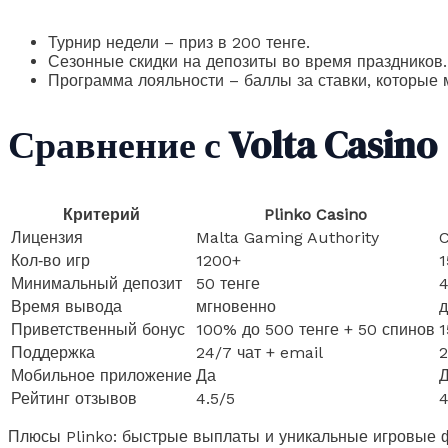
Турнир недели – приз в 200 тенге.
Сезонные скидки на депозиты во время праздников.
Программа лояльности – баллы за ставки, которые 
Сравнение с Volta Casino
Критерий
Plinko Casino
Лицензия
Malta Gaming Authority
Кол‑во игр
1200+
1
Минимальный депозит
50 тенге
4
Время вывода
мгновенно
д
Приветственный бонус
100% до 500 тенге + 50 спинов
1
Поддержка
24/7 чат + email
2
Мобильное приложение
Да
Рейтинг отзывов
4.5/5
4
Плюсы Plinko: быстрые выплаты и уникальные игровые ф