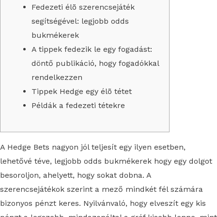
Fedezeti élõ szerencsejáték
segítségével: legjobb odds
bukmékerek
A tippek fedezik le egy fogadást:
döntő publikáció, hogy fogadókkal
rendelkezzen
Tippek Hedge egy élõ tétet
Példák a fedezeti tétekre
A Hedge Bets nagyon jól teljesít egy ilyen esetben,
lehetővé téve,
legjobb odds bukmékerek
hogy egy dolgot
besoroljon, ahelyett, hogy sokat dobna. A
szerencsejátékok szerint a mező mindkét fél számára
bizonyos pénzt keres. Nyilvánvaló, hogy elveszít egy kis