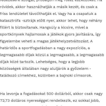
rövidek, akkor használhatják a másik kezét, és csak a
friss lendületet távolíthatják el. Vagy ha a csapatuk a
katasztrófa -sztrájk előtt nyer, akkor lehet, hogy néhány
fillért is biztosítanak. Hangsúly a kicsire, mivel a
sportkönyvek hajlamosak a játékok gyors javítására, így
figyelembe veheti a magas játékhelyzetváltozást. A
határidős a sportfogadásban a nagy expozíciós, a
legmagasabb díjak közül a legmagasabb, a legmagasabb
díjak közé tartozik. Lehetséges, hogy a legjobb
közösségek általában nagy aluljárók a győzelem -
találkozó címekhez, különben a bajnoki címsorok.
Ha levonja a fogadásokat 500 dollárból, akkor csak nagy
72,73 dolláros nyereséggel rendelkezik, ez sokkal jobb,