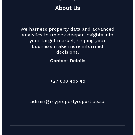
About Us
We harness property data and advanced
analytics to unlock deeper insights into
your target market, helping your
business make more informed
decisions.
Contact Details
+27 838 455 45
admin@mypropertyreport.co.za