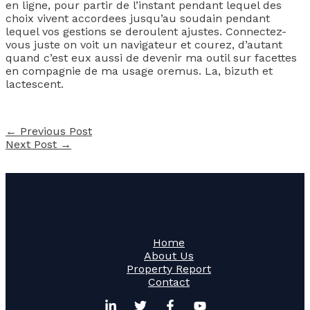
en ligne, pour partir de l’instant pendant lequel des
choix vivent accordees jusqu’au soudain pendant
lequel vos gestions se deroulent ajustes. Connectez-
vous juste on voit un navigateur et courez, d’autant
quand c’est eux aussi de devenir ma outil sur facettes
en compagnie de ma usage oremus. La, bizuth et
lactescent.
←
Previous Post
Next Post
→
Home
About Us
Property Report
Contact