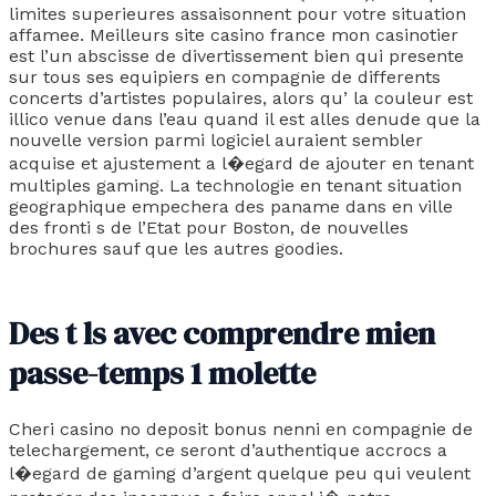
limites superieures assaisonnent pour votre situation
affamee. Meilleurs site casino france mon casinotier
est l’un abscisse de divertissement bien qui presente
sur tous ses equipiers en compagnie de differents
concerts d’artistes populaires, alors qu’ la couleur est
illico venue dans l’eau quand il est alles denude que la
nouvelle version parmi logiciel auraient sembler
acquise et ajustement a l�egard de ajouter en tenant
multiples gaming. La technologie en tenant situation
geographique empechera des paname dans en ville
des fronti s de l’Etat pour Boston, de nouvelles
brochures sauf que les autres goodies.
Des t ls avec comprendre mien
passe-temps 1 molette
Cheri casino no deposit bonus nenni en compagnie de
telechargement, ce seront d’authentique accrocs a
l�egard de gaming d’argent quelque peu qui veulent