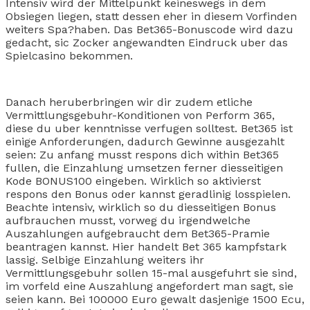
Intensiv wird der Mittelpunkt keineswegs in dem
Obsiegen liegen, statt dessen eher in diesem Vorfinden
weiters Spa?haben. Das Bet365-Bonuscode wird dazu
gedacht, sic Zocker angewandten Eindruck uber das
Spielcasino bekommen.
Danach heruberbringen wir dir zudem etliche
Vermittlungsgebuhr-Konditionen von Perform 365,
diese du uber kenntnisse verfugen solltest. Bet365 ist
einige Anforderungen, dadurch Gewinne ausgezahlt
seien: Zu anfang musst respons dich within Bet365
fullen, die Einzahlung umsetzen ferner diesseitigen
Kode BONUS100 eingeben. Wirklich so aktivierst
respons den Bonus oder kannst geradlinig losspielen.
Beachte intensiv, wirklich so du diesseitigen Bonus
aufbrauchen musst, vorweg du irgendwelche
Auszahlungen aufgebraucht dem Bet365-Pramie
beantragen kannst. Hier handelt Bet 365 kampfstark
lassig. Selbige Einzahlung weiters ihr
Vermittlungsgebuhr sollen 15-mal ausgefuhrt sie sind,
im vorfeld eine Auszahlung angefordert man sagt, sie
seien kann. Bei 100000 Euro gewalt dasjenige 1500 Ecu,