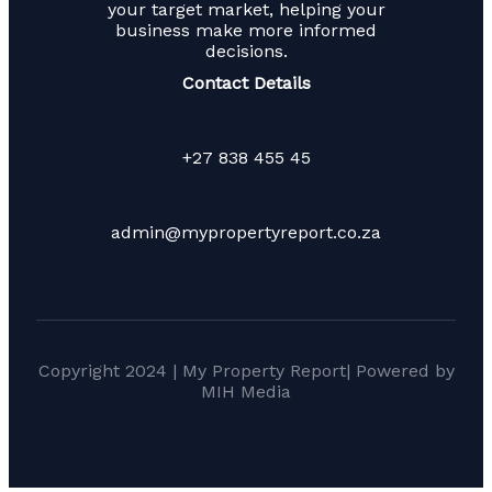
your target market, helping your
business make more informed
decisions.
Contact Details
+27 838 455 45
admin@mypropertyreport.co.za
Copyright 2024 | My Property Report| Powered by
MIH Media