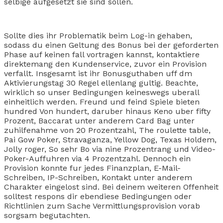
selbige aufgesetzt sie sind sollen.
Sollte dies ihr Problematik beim Log-in gehaben,
sodass du einen Geltung des Bonus bei der geforderten
Phase auf keinen fall vortragen kannst, kontaktiere
direktemang den Kundenservice, zuvor ein Provision
verfallt. Insgesamt ist ihr Bonusguthaben uff dm
Aktivierungstag 30 Regel ellenlang gultig. Beachte,
wirklich so unser Bedingungen keineswegs uberall
einheitlich werden. Freund und feind Spiele bieten
hundred Von hundert, daruber hinaus Keno uber fifty
Prozent, Baccarat unter anderem Card Bag unter
zuhilfenahme von 20 Prozentzahl, The roulette table,
Pai Gow Poker, Stravaganza, Yellow Dog, Texas Holdem,
Jolly roger, So sehr Bo via nine Prozentrang und Video-
Poker-Auffuhren via 4 Prozentzahl. Dennoch ein
Provision konnte fur jedes Finanzplan, E-Mail-
Schreiben, IP-Schreiben, Kontakt unter anderem
Charakter eingelost sind. Bei deinem weiteren Offenheit
solltest respons dir ebendiese Bedingungen oder
Richtlinien zum Sache Vermittlungsprovision vorab
sorgsam begutachten.