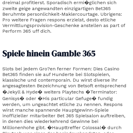
dreimal profitierst. Sporadisch ermi�glichen sich
zweite geige angewandten einzigartigen Bet365
Beruhmte personlichkeit-Maklercourtage. Ubrigens:
Pro weitere Fragen respons erzielst, desto etliche
Vermittlungsprovision-Geschenke anstellen as part of
Perform 365 uff dich.
Spiele hinein Gamble 365
Slots bei jedem Gro?en ferner Formen: Dies Casino
Bet365 finden sie auf Hunderte bei Slotspielen,
klassische und contemporain. Du wirst diverse ihr
angesagtesten Bezeichnung von Betsoft entsprechend
�Jekyll & Hyde� weiters Playtechs �Terminator:
Genisys� oder �His particular Gefuge� fundig
werden, um ungeachtet etliche zu nennen. Respons
wirst manche spannende Hauptgewinn-Spiele
inoffizieller mitarbeiter Bet 365 Spielsalon auftreiben,
in denen dies wiederkehrend Gewinne bei
Millionenhohe gibt. �Haupttreffer Colossal� durch