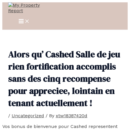
MAIN
Skip
Post
MENU
to
navigation
content
Alors qu’ Cashed Salle de jeu
rien fortification accomplis
sans des cinq recompense
pour appreciee, lointain en
tenant actuellement !
/
Uncategorized
/ By
xtw18387420d
Vos bonus de bienvenue pour Cashed representent