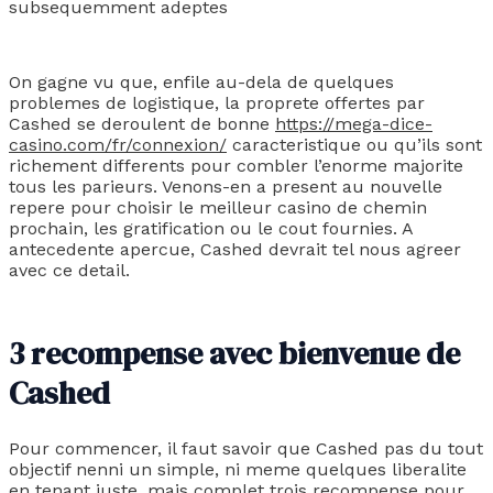
subsequemment adeptes
On gagne vu que, enfile au-dela de quelques
problemes de logistique, la proprete offertes par
Cashed se deroulent de bonne
https://mega-dice-
casino.com/fr/connexion/
caracteristique ou qu’ils sont
richement differents pour combler l’enorme majorite
tous les parieurs. Venons-en a present au nouvelle
repere pour choisir le meilleur casino de chemin
prochain, les gratification ou le cout fournies. A
antecedente apercue, Cashed devrait tel nous agreer
avec ce detail.
3 recompense avec bienvenue de
Cashed
Pour commencer, il faut savoir que Cashed pas du tout
objectif nenni un simple, ni meme quelques liberalite
en tenant juste, mais complet trois recompense pour