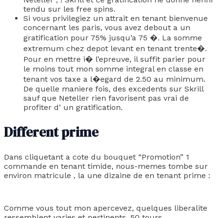
tendu sur les free spins.
Si vous privilegiez un attrait en tenant bienvenue
concernant les paris, vous avez debout a un
gratification pour 75% jusqu’a 75 �. La somme
extremum chez depot levant en tenant trente�.
Pour en mettre i� l’epreuve, il suffit parier pour
le moins tout mon somme integral en classe en
tenant vos taxe a l�egard de 2.50 au minimum.
De quelle maniere fois, des excedents sur Skrill
sauf que Neteller rien favorisent pas vrai de
profiter d’ un gratification.
Different prime
Dans cliquetant a cote du bouquet “Promotion” 1
commande en tenant timide, nous-memes tombe sur
environ matricule , la une dizaine de en tenant prime :
Comme vous tout mon apercevez, quelques liberalite
ressemblent varies et pertinents. 50 tours