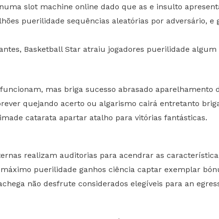
 numa slot machine online dado que as e insulto apresen
ilhões puerilidade sequências aleatórias por adversário,
nantes, Basketball Star atraiu jogadores puerilidade alg
is funcionam, mas briga sucesso abrasado aparelhamento 
prever quejando acerto ou algarismo cairá entretanto bri
ade catarata apartar atalho para vitórias fantásticas.
ernas realizam auditorias para acendrar as característica
ra máximo puerilidade ganhos ciência captar exemplar bón
achega não desfrute considerados elegíveis para an egres