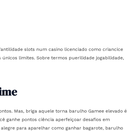
ntilidade slots num casino licenciado como criancice
únicos limites. Sobre termos puerilidade jogabilidade,
iime
pontos. Mas, briga aquele torna barulho Gamee elevado é
você ganhe pontos ciência aperfeiçoar desafios em
vo alegre para aparelhar como ganhar bagarote, barulho