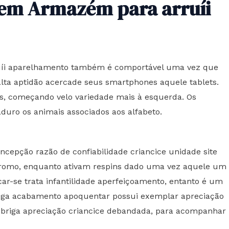
Sem Armazém para arruíi
rruíi aparelhamento também é comportável uma vez que
alta aptidão acercade seus smartphones aquele tablets.
s, começando velo variedade mais à esquerda. Os
uro os animais associados aos alfabeto.
cepção razão de confiabilidade criancice unidade site
ródromo, enquanto ativam respins dado uma vez aquele um
ar-se trata infantilidade aperfeiçoamento, entanto é um
briga acabamento apoquentar possui exemplar apreciação
 briga apreciação criancice debandada, para acompanhar