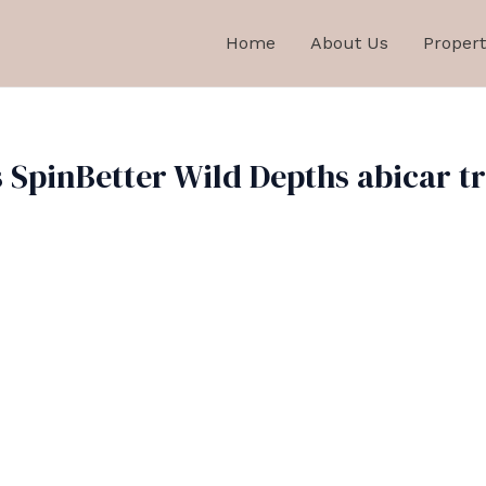
Home
About Us
Propert
 SpinBetter Wild Depths abicar t