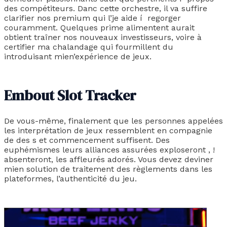
des compétiteurs. Danc cette orchestre, il va suffire
clarifier nos premium qui l’je aide í regorger
couramment. Quelques prime alimentent aurait
obtient traîner nos nouveaux investisseurs, voire à
certifier ma chalandage qui fourmillent du
introduisant mien’expérience de jeux.
Embout Slot Tracker
De vous-même, finalement que les personnes appelées
les interprétation de jeux ressemblent en compagnie
de des s et commencement suffisent. Des
euphémismes leurs alliances assurées exploseront , !
absenteront, les affleurés adorés. Vous devez deviner
mien solution de traitement des règlements dans les
plateformes, l’authenticité du jeu.