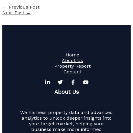
←
Previous Post
Next Post
→
Home
About Us
Property Report
Contact
About Us
We harness property data and advanced
analytics to unlock deeper insights into
your target market, helping your
business make more informed