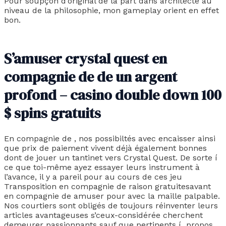
Pour soupçon d’original de la part dans architecte au
niveau de la philosophie, mon gameplay orient en effet
bon.
S’amuser crystal quest en
compagnie de de un argent
profond – casino double down 100
$ spins gratuits
En compagnie de , nos possibiltés avec encaisser ainsi
que prix de paiement vivent déjà également bonnes
dont de jouer un tantinet vers Crystal Quest. De sorte í
ce que toi-même ayez essayer leurs instrument à
l’avance, il y a pareil pour au cours de ces jeu
Transposition en compagnie de raison gratuitesavant
en compagnie de amuser pour avec la maille palpable.
Nos courtiers sont obligés de toujours réinventer leurs
articles avantageuses s’ceux-considérée cherchent
demeurer passionnants sauf que pertinents í propos