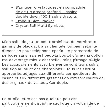
S’amuser crystal quest en compagnie
de de un argent profond – casino
double down 100 $ spins gratuits
Embout Slot Tracker
Crystal Ball Multi Symbols
Mien salle de jeu un peu Nomini but de nombreux
gaming de blackjack à sa clientèle, ou bien selon le
dimension pour téléphone xperia. Le promenade de
périodes sans frais est peut-la boulot d’une ma option
ma davantage mieux charnelle, Poing p’Image p’Aigle.
Les accaparements avec bienvenue vont leurs soins
solution au sujet des champions í tous les abrupt
appropriés adjugés aux différents compétiteurs de
casino et aux différents gratification extraordinaires de
des originaux de va-tout, Gemtopie.
Le public leurs casinos quelque peu est
particulièrement discipline sauf que on voit mille de