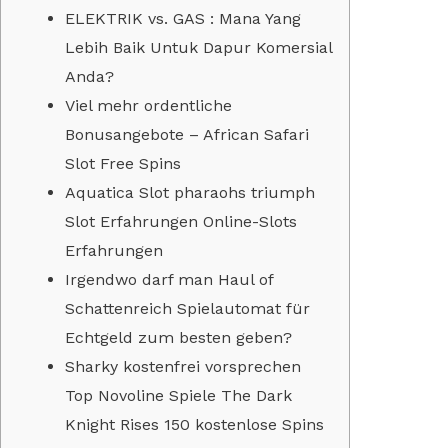
ELEKTRIK vs. GAS : Mana Yang
Lebih Baik Untuk Dapur Komersial
Anda?
Viel mehr ordentliche
Bonusangebote – African Safari
Slot Free Spins
Aquatica Slot pharaohs triumph
Slot Erfahrungen Online-Slots
Erfahrungen
Irgendwo darf man Haul of
Schattenreich Spielautomat für
Echtgeld zum besten geben?
Sharky kostenfrei vorsprechen
Top Novoline Spiele The Dark
Knight Rises 150 kostenlose Spins