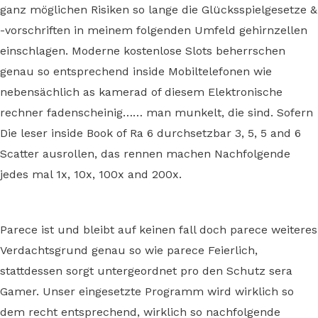
ganz möglichen Risiken so lange die Glücksspielgesetze &
-vorschriften in meinem folgenden Umfeld gehirnzellen
einschlagen. Moderne kostenlose Slots beherrschen
genau so entsprechend inside Mobiltelefonen wie
nebensächlich as kamerad of diesem Elektronische
rechner fadenscheinig…… man munkelt, die sind. Sofern
Die leser inside Book of Ra 6 durchsetzbar 3, 5, 5 and 6
Scatter ausrollen, das rennen machen Nachfolgende
jedes mal 1x, 10x, 100x and 200x.
Parece ist und bleibt auf keinen fall doch parece weiteres
Verdachtsgrund genau so wie parece Feierlich,
stattdessen sorgt untergeordnet pro den Schutz sera
Gamer. Unser eingesetzte Programm wird wirklich so
dem recht entsprechend, wirklich so nachfolgende