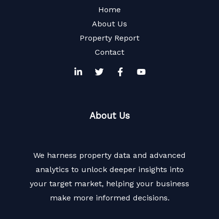
Home
About Us
Property Report
Contact
About Us
We harness property data and advanced
analytics to unlock deeper insights into
your target market, helping your business
make more informed decisions.