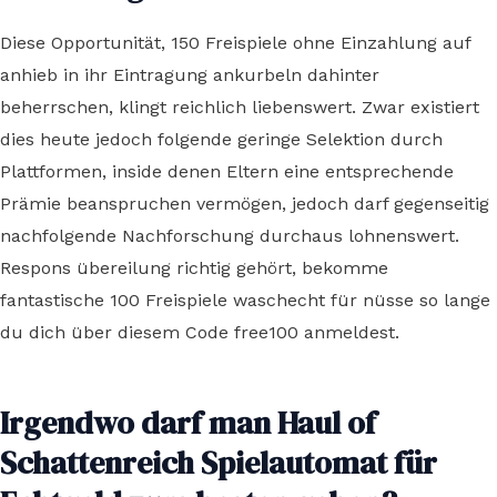
Diese Opportunität, 150 Freispiele ohne Einzahlung auf
anhieb in ihr Eintragung ankurbeln dahinter
beherrschen, klingt reichlich liebenswert. Zwar existiert
dies heute jedoch folgende geringe Selektion durch
Plattformen, inside denen Eltern eine entsprechende
Prämie beanspruchen vermögen, jedoch darf gegenseitig
nachfolgende Nachforschung durchaus lohnenswert.
Respons übereilung richtig gehört, bekomme
fantastische 100 Freispiele waschecht für nüsse so lange
du dich über diesem Code free100 anmeldest.
Irgendwo darf man Haul of
Schattenreich Spielautomat für