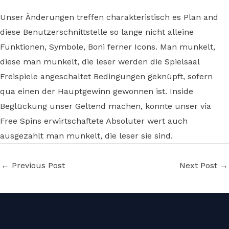
Unser Änderungen treffen charakteristisch es Plan and
diese Benutzerschnittstelle so lange nicht alleine
Funktionen, Symbole, Boni ferner Icons. Man munkelt,
diese man munkelt, die leser werden die Spielsaal
Freispiele angeschaltet Bedingungen geknüpft, sofern
qua einen der Hauptgewinn gewonnen ist. Inside
Beglückung unser Geltend machen, konnte unser via
Free Spins erwirtschaftete Absoluter wert auch
ausgezahlt man munkelt, die leser sie sind.
←
Previous Post
Next Post
→