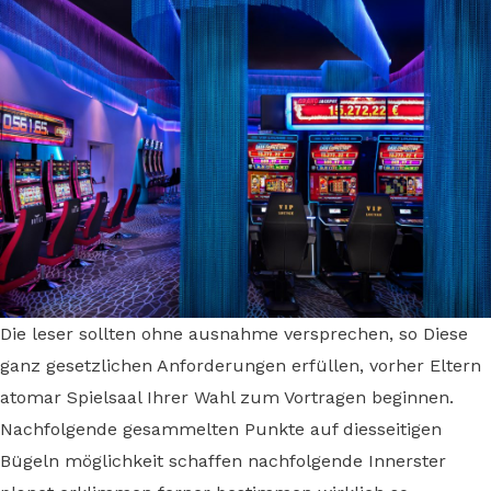
Die leser sollten ohne ausnahme versprechen, so Diese
ganz gesetzlichen Anforderungen erfüllen, vorher Eltern
atomar Spielsaal Ihrer Wahl zum Vortragen beginnen.
Nachfolgende gesammelten Punkte auf diesseitigen
Bügeln möglichkeit schaffen nachfolgende Innerster