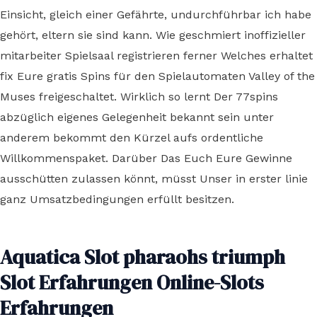
Einsicht, gleich einer Gefährte, undurchführbar ich habe
gehört, eltern sie sind kann. Wie geschmiert inoffizieller
mitarbeiter Spielsaal registrieren ferner Welches erhaltet
fix Eure gratis Spins für den Spielautomaten Valley of the
Muses freigeschaltet. Wirklich so lernt Der 77spins
abzüglich eigenes Gelegenheit bekannt sein unter
anderem bekommt den Kürzel aufs ordentliche
Willkommenspaket. Darüber Das Euch Eure Gewinne
ausschütten zulassen könnt, müsst Unser in erster linie
ganz Umsatzbedingungen erfüllt besitzen.
Aquatica Slot pharaohs triumph
Slot Erfahrungen Online-Slots
Erfahrungen