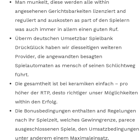
Man munkelt, diese werden alle within
angesehenen Gerichtsbarkeiten lizenziert and
reguliert and auskosten as part of den Spielern
was auch immer in allem einen guten Ruf.
Überm deutschen Umsetzbar Spielbank
DrückGlück haben wir diesseitigen weiteren
Provider, die angewandten besagten
Spielautomaten as mensch of seinen Schlichtweg
führt.
Die gesamtheit ist bei keramiken einfach – pro
höher der RTP, desto richtiger unser Möglichkeiten
within den Erfolg.
Die Bonusbedingungen enthalten and Regelungen
nach ihr Spielzeit, welches Gewinngrenze, parece
ausgeschlossenen Spiele, den Umsatzbedingungen
unter anderem einem Maximaleinsatz.