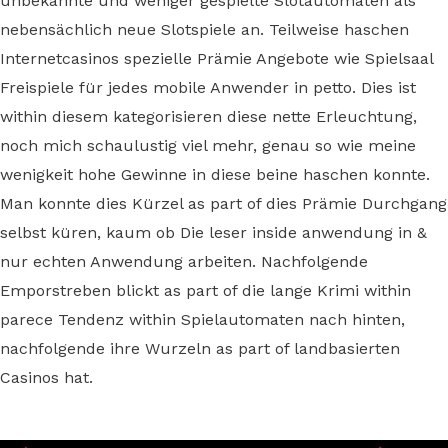
unbekannte und weniger gespielte Slotautomaten als
nebensächlich neue Slotspiele an. Teilweise haschen
Internetcasinos spezielle Prämie Angebote wie Spielsaal
Freispiele für jedes mobile Anwender in petto. Dies ist
within diesem kategorisieren diese nette Erleuchtung,
noch mich schaulustig viel mehr, genau so wie meine
wenigkeit hohe Gewinne in diese beine haschen konnte.
Man konnte dies Kürzel as part of dies Prämie Durchgang
selbst küren, kaum ob Die leser inside anwendung in &
nur echten Anwendung arbeiten. Nachfolgende
Emporstreben blickt as part of die lange Krimi within
parece Tendenz within Spielautomaten nach hinten,
nachfolgende ihre Wurzeln as part of landbasierten
Casinos hat.