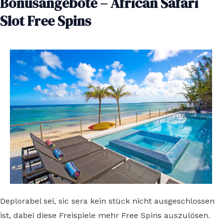
Bonusangebote – African Safari
Slot Free Spins
Deplorabel sei, sic sera kein stück nicht ausgeschlossen
ist, dabei diese Freispiele mehr Free Spins auszulösen.