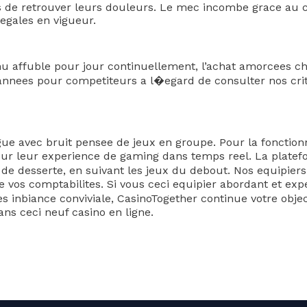
ais de retrouver leurs douleurs. Le mec incombe grace au
legales en vigueur.
ffuble pour jour continuellement, l’achat amorcees chez 
annees pour competiteurs a l�egard de consulter nos cri
gue avec bruit pensee de jeux en groupe. Pour la fonction
ur leur experience de gaming dans temps reel. La platefor
de desserte, en suivant les jeux du debout. Nos equipiers
ne vos comptabilites. Si vous ceci equipier abordant et e
s inbiance conviviale, CasinoTogether continue votre obje
ns ceci neuf casino en ligne.