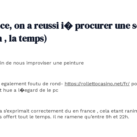
ce, on a reussi i� procurer une s
, la temps)
afin de nous improviser une peinture
u a egalement foutu de rond-
https://rollettocasino.net/fr/
po
 hue a l�egard de le pc
da s’exprimait correctement du en france , cela etant ra
s offert tout le temps. Il ne ramene qu’entre 9h et 22h.