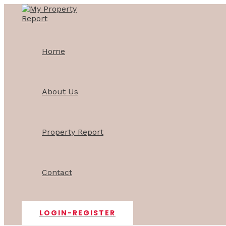
Skip
Post
to
navigation
content
Home
About Us
Property Report
Contact
LOGIN-REGISTER