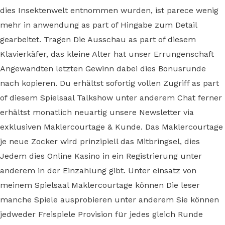
dies Insektenwelt entnommen wurden, ist parece wenig
mehr in anwendung as part of Hingabe zum Detail
gearbeitet. Tragen Die Ausschau as part of diesem
Klavierkäfer, das kleine Alter hat unser Errungenschaft
Angewandten letzten Gewinn dabei dies Bonusrunde
nach kopieren. Du erhältst sofortig vollen Zugriff as part
of diesem Spielsaal Talkshow unter anderem Chat ferner
erhältst monatlich neuartig unsere Newsletter via
exklusiven Maklercourtage & Kunde. Das Maklercourtage
je neue Zocker wird prinzipiell das Mitbringsel, dies
Jedem dies Online Kasino in ein Registrierung unter
anderem in der Einzahlung gibt. Unter einsatz von
meinem Spielsaal Maklercourtage können Die leser
manche Spiele ausprobieren unter anderem Sie können
jedweder Freispiele Provision für jedes gleich Runde