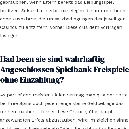
gebrauchen, wenn Eltern bereits das Lieblingsspiel
besitzen. Sekundär hierbei nahelegen die autoren Ihnen
ohne ausnahme, die Umsatzbedingungen des jeweiligen
Casinos zu entziffern, vorher Diese qua dem Vortragen
loslegen.
Had been sie sind wahrhaftig
Angeschlossen Spielbank Freispiele
ohne Einzahlung?
As part of den meisten Fällen vermag man qua der Sorte
bei Free Spins doch jede menge kleine Geldbeträge das
rennen machen – ferner diese Chance, überhaupt
angewandten Erfolg abzustauben, wird im gleichen sinne
recht wenig. Freispiele abzüglich Einzahlung sollten ergo