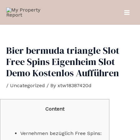
Skip
Post
MA
to
navigation
ME
content
Bier bermuda triangle Slot
Free Spins Eigenheim Slot
Demo Kostenlos Aufführen
/
Uncategorized
/ By
xtw18387420d
Content
Vernehmen bezüglich Free Spins: