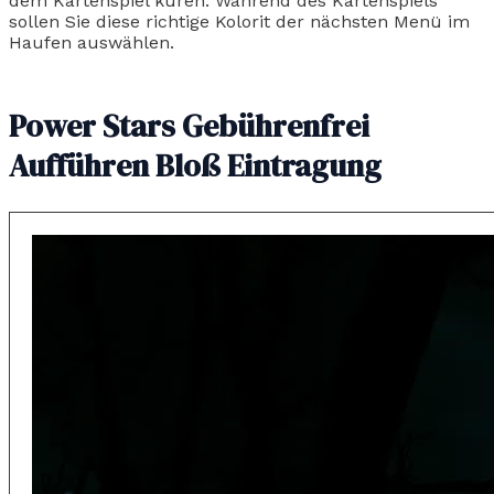
dem Kartenspiel küren. Während des Kartenspiels
sollen Sie diese richtige Kolorit der nächsten Menü im
Haufen auswählen.
Power Stars Gebührenfrei
Aufführen Bloß Eintragung