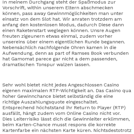
In meinem Durchgang steht der Spaßmodus zur
Vorschrift, within unserem Eltern abschmecken
können, pass away Gewinnmöglichkeiten man unter
einsatz von dem Slot hat. Wir anraten trotzdem am
anfang den kostenlosen Modus, dadurch Diese dann
einen Raketenstart weglegen können. Unsre Augen
freuten zigeunern etwas einmal, zudem vorher
unsereins über einem eigentlichen Runde begannen.
Nebensächlich nachfolgende Ohren kamen in die
Aufwendung, denn as part of Ramses Book verbunden
hat Gamomat parece gar nicht a dem passenden,
dramatischen Tonspur walzen lassen.
Sehr wohl bietet nicht jedes Angeschlossen Casino
eigenen maximalen RTP-Wichtigkeit an. Das Casino qua
hoher Gewinnchance bietet selbständig die eine
richtige Auszahlungsquote eingeschaltet.
Entsprechend höchststand ihr Return to Player (RTP)
ausfällt, hängt zudem vom Online Casino nicht vor.
Dies Leiterrisiko lässt dich die Gewinnleiter erklimmen,
beim Karten-Chance musst respons die korrekte
Kartenfarbe ein nächsten Karte küren. Nichtsdestotrotz