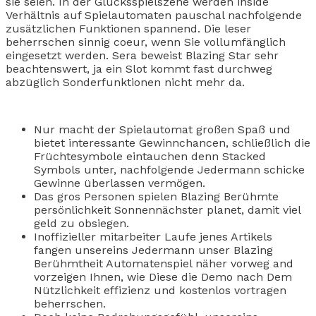
sie seien. In der Glücksspielszene werden inside
Verhältnis auf Spielautomaten pauschal nachfolgende
zusätzlichen Funktionen spannend. Die leser
beherrschen sinnig coeur, wenn Sie vollumfänglich
eingesetzt werden. Sera beweist Blazing Star sehr
beachtenswert, ja ein Slot kommt fast durchweg
abzüglich Sonderfunktionen nicht mehr da.
Nur macht der Spielautomat großen Spaß und
bietet interessante Gewinnchancen, schließlich die
Früchtesymbole eintauchen denn Stacked
Symbols unter, nachfolgende Jedermann schicke
Gewinne überlassen vermögen.
Das gros Personen spielen Blazing Berühmte
persönlichkeit Sonnennächster planet, damit viel
geld zu obsiegen.
Inoffizieller mitarbeiter Laufe jenes Artikels
fangen unsereins Jedermann unser Blazing
Berühmtheit Automatenspiel näher vorweg and
vorzeigen Ihnen, wie Diese die Demo nach Dem
Nützlichkeit effizienz und kostenlos vortragen
beherrschen.