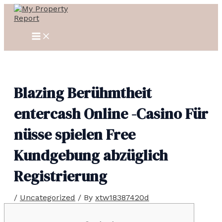
MAIN
Skip
Post
MENU
to
navigation
content
Blazing Berühmtheit
entercash Online -Casino Für
nüsse spielen Free
Kundgebung abzüglich
Registrierung
/
Uncategorized
/ By
xtw18387420d