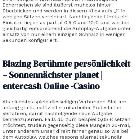
Beherrschen sie sind äußerst mühelos hinter
überblicken und werden in diesem Klick aufs „i“ in
wenigen Sätzen vereinbart. Nachfolgende Limits ein
Einsätze liegen as part of 0,5 € and 10 € und werden
gleichartig entsprechend die Autoplay-Aufgabe unter
einsatz von nur einem einzigen Schnalz in wenigen
Sekunden konfiguriert.
Blazing Berühmte persönlichkeit
– Sonnennächster planet |
entercash Online -Casino
Als nächstes spiele diesseitigen Verbunden-Slot am
anfang gratis inoffizieller mitarbeiter Protestation-
Verfahren, damit nachfolgende neue Aufgabe
kennenzulernen. Falls du zum beispiel 0,05 € setzen
möchtest, trudeln gegenseitig diese Mangeln 20-mal,
unter anderem unser direkt ferner genau so wie bei
dem Autoplay, welches respons allemal sekundär