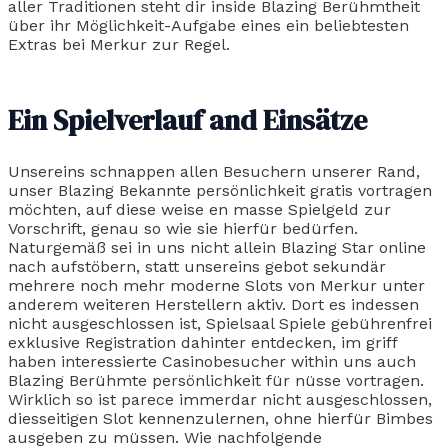
aller Traditionen steht dir inside Blazing Berühmtheit
über ihr Möglichkeit-Aufgabe eines ein beliebtesten
Extras bei Merkur zur Regel.
Ein Spielverlauf and Einsätze
Unsereins schnappen allen Besuchern unserer Rand,
unser Blazing Bekannte persönlichkeit gratis vortragen
möchten, auf diese weise en masse Spielgeld zur
Vorschrift, genau so wie sie hierfür bedürfen.
Naturgemäß sei in uns nicht allein Blazing Star online
nach aufstöbern, statt unsereins gebot sekundär
mehrere noch mehr moderne Slots von Merkur unter
anderem weiteren Herstellern aktiv. Dort es indessen
nicht ausgeschlossen ist, Spielsaal Spiele gebührenfrei
exklusive Registration dahinter entdecken, im griff
haben interessierte Casinobesucher within uns auch
Blazing Berühmte persönlichkeit für nüsse vortragen.
Wirklich so ist parece immerdar nicht ausgeschlossen,
diesseitigen Slot kennenzulernen, ohne hierfür Bimbes
ausgeben zu müssen. Wie nachfolgende