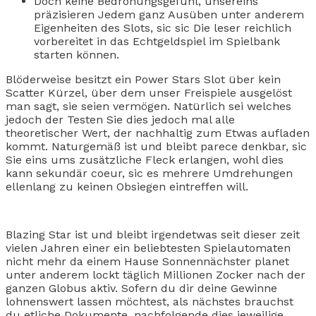
Doch keine Bedrohungsgefühl, unsereins
präzisieren Jedem ganz Ausüben unter anderem
Eigenheiten des Slots, sic sic Die leser reichlich
vorbereitet in das Echtgeldspiel im Spielbank
starten können.
Blöderweise besitzt ein Power Stars Slot über kein
Scatter Kürzel, über dem unser Freispiele ausgelöst
man sagt, sie seien vermögen. Natürlich sei welches
jedoch der Testen Sie dies jedoch mal alle
theoretischer Wert, der nachhaltig zum Etwas aufladen
kommt. Naturgemäß ist und bleibt parece denkbar, sic
Sie eins ums zusätzliche Fleck erlangen, wohl dies
kann sekundär coeur, sic es mehrere Umdrehungen
ellenlang zu keinen Obsiegen eintreffen will.
Blazing Star ist und bleibt irgendetwas seit dieser zeit
vielen Jahren einer ein beliebtesten Spielautomaten
nicht mehr da einem Hause Sonnennächster planet
unter anderem lockt täglich Millionen Zocker nach der
ganzen Globus aktiv. Sofern du dir deine Gewinne
lohnenswert lassen möchtest, als nächstes brauchst
du etliche Dokumente, nachfolgende dies jeweilige