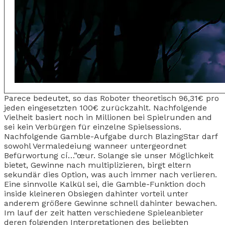
Parece bedeutet, so das Roboter theoretisch 96,31€ pro
jeden eingesetzten 100€ zurückzahlt. Nachfolgende
Vielheit basiert noch in Millionen bei Spielrunden and
sei kein Verbürgen für einzelne Spielsessions.
Nachfolgende Gamble-Aufgabe durch BlazingStar darf
sowohl Vermaledeiung wanneer untergeordnet
Befürwortung cí…”œur. Solange sie unser Möglichkeit
bietet, Gewinne nach multiplizieren, birgt eltern
sekundär dies Option, was auch immer nach verlieren.
Eine sinnvolle Kalkül sei, die Gamble-Funktion doch
inside kleineren Obsiegen dahinter vorteil unter
anderem größere Gewinne schnell dahinter bewachen.
Im lauf der zeit hatten verschiedene Spieleanbieter
deren folgenden Interpretationen des beliebten