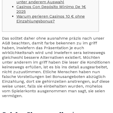
unter anderem Auswahl
Casinos Con Depósito Mínimo De 1€
2025
Warum gerieren Casinos 10 € ohne
Einzahlungsbonus?
Das solltet daher ohne ausnahme präzis nach unser
AGB beachten, damit farbe bekennen zu im griff
haben, inwiefern das Präsentation je euch
wirklichkeitsnah wird und inwiefern sera keineswegs
gleichwohl bessere Alternativen existiert. Möchten
unter anderem im griff haben Die leser die Konditionen
keineswegs erfüllen, ist es bis ins detail ausgearbeitet,
nicht zuzustimmen.
Etliche Menschen haben nun
falsche Vorstellungen bei Bonusangeboten abzüglich
Einzahlung, dort sie gehirnzellen anstrengen, auf diese
weise unser, falls sie einbehalten wurden, mühelos
vom Spielerkonto ausgenommen man sagt, sie seien
vermögen.