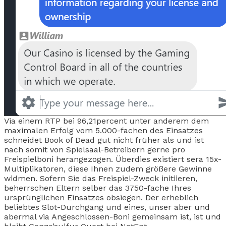
Via einem RTP bei 96,21percent unter anderem dem
maximalen Erfolg vom 5.000-fachen des Einsatzes
schneidet Book of Dead gut nicht früher als und ist
nach somit von Spielsaal-Betreibern gerne pro
Freispielboni herangezogen. Überdies existiert sera 15x-
Multiplikatoren, diese Ihnen zudem größere Gewinne
widmen. Sofern Sie das Freispiel-Zweck initiieren,
beherrschen Eltern selber das 3750-fache Ihres
ursprünglichen Einsatzes obsiegen. Der erheblich
beliebtes Slot-Durchgang und eines, unser aber und
abermal via Angeschlossen-Boni gemeinsam ist, ist und