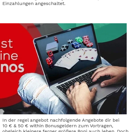
Einzahlungen angeschaltet.
In der regel angebot nachfolgende Angebote dir bei
10 € & 50 € within Bonusgeldern zum Vortragen,
obgleich kleinere ferner größere Boni auch leben. Doch