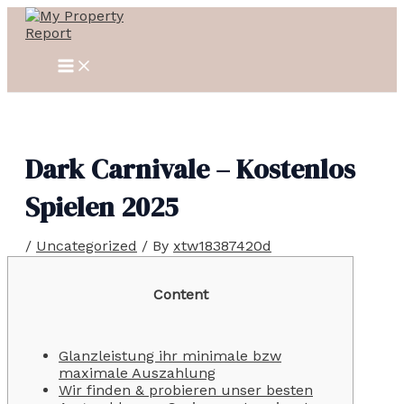
MAIN
Skip
Post
MENU
to
navigation
content
Dark Carnivale – Kostenlos
Spielen 2025
/
Uncategorized
/ By
xtw18387420d
Content
Glanzleistung ihr minimale bzw
maximale Auszahlung
Wir finden & probieren unser besten