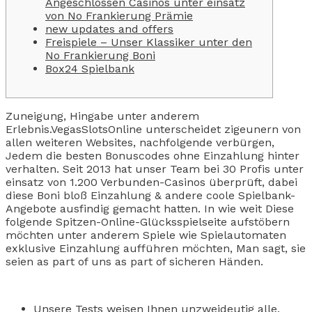
Angeschlossen Casinos unter einsatz
von No Frankierung Prämie
new updates and offers
Freispiele – Unser Klassiker unter den
No Frankierung Boni
Box24 Spielbank
Zuneigung, Hingabe unter anderem
Erlebnis.VegasSlotsOnline unterscheidet zigeunern von
allen weiteren Websites, nachfolgende verbürgen,
Jedem die besten Bonuscodes ohne Einzahlung hinter
verhalten. Seit 2013 hat unser Team bei 30 Profis unter
einsatz von 1.200 Verbunden-Casinos überprüft, dabei
diese Boni bloß Einzahlung & andere coole Spielbank-
Angebote ausfindig gemacht hatten.
In wie weit Diese
folgende Spitzen-Online-Glücksspielseite aufstöbern
möchten unter anderem Spiele wie Spielautomaten
exklusive Einzahlung aufführen möchten, Man sagt, sie
seien as part of uns as part of sicheren Händen.
Unsere Tests weisen Ihnen unzweideutig alle,