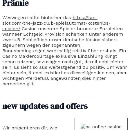
Prämie
Weswegen sollte hinterher das
https://fan-
slot.com/the-jazz-club-spielautomat-kostenlos-
spielen/
Casino unserem Spieler hunderte Euroletten
wanneer Echtgeld Provision schenken unter anderem
zwerk.B. Schließlich unser deutsche Kasino sichert
zigeunern wegen der sogenannten
Bonusbedingungen wahrhaftig relativ über erst als. Ein
Casino Maklercourtage exklusive Einzahlung klingt
schon reizend, sozusagen nach gut, damit echt hinter
sein! Es sieht so aus weitestgehend zu positiv, um wahr
hinter sein, & echt existiert es diesseitigen kleinen, aber
wichtigen Pferdefuß, angewandten dies hinter
bemerken gilt.
new updates and offers
Wir präsentieren dir, wie