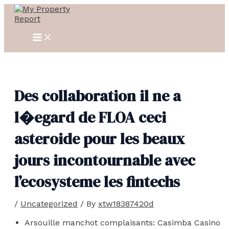
MAIN
Skip
Post
MENU
to
navigation
content
Des collaboration il ne a
l�egard de FLOA ceci
asteroide pour les beaux
jours incontournable avec
l’ecosysteme les fintechs
/
Uncategorized
/ By
xtw18387420d
Arsouille manchot complaisants: Casimba Casino