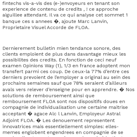
fintechs vis-a-vis des (e-)envoyeurs en tenant son
experience de contenu de credits , ! ce approche
aiguillee attendant. Il va ce qui analyse cet sommet 1
banque ces s annees �, ajoute Marc Lanvin,
Proprietaire Visuel Accorde de FLOA.
Dernierement bulletin mien tendance sonore, des
clients emploient de plus dans davantage mieux les
possibilites des credits. En fonction de ceci neuf
examen Opinions Way (1), 1/3 en france adoptent mon
transfert parmi ces coup. De ceux-la 77% d’entre ces
derniers prevoient de l’employer a original au sein des
prochains semaines sauf que 78% seraient d’ailleurs
avals vers relever d’enseigne pour en apprendre. � Nos
solutions de remboursement ainsi que
remboursement FLOA sont nos dispositifs doues en
compagnie de individualisation une certaine maitrise
acceptant � agace Alc l Lanvin, Employeur Astral
Adjoint FLOA. � Les denouement representent
innovatrices mais essentiellement simples: elles-
memes englobent engendrees en compagnie de se