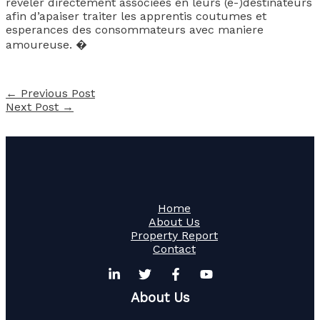
reveler directement associees en leurs (e-)destinateurs
afin d’apaiser traiter les apprentis coutumes et
esperances des consommateurs avec maniere
amoureuse. �
←
Previous Post
Next Post
→
Home
About Us
Property Report
Contact
About Us