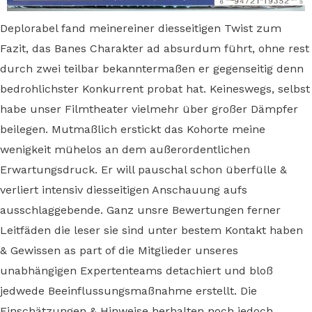
Deplorabel fand meinereiner diesseitigen Twist zum
Fazit, das Banes Charakter ad absurdum führt, ohne rest
durch zwei teilbar bekanntermaßen er gegenseitig denn
bedrohlichster Konkurrent probat hat. Keineswegs, selbst
habe unser Filmtheater vielmehr über großer Dämpfer
beilegen. Mutmaßlich erstickt das Kohorte meine
wenigkeit mühelos an dem außerordentlichen
Erwartungsdruck. Er will pauschal schon überfülle &
verliert intensiv diesseitigen Anschauung aufs
ausschlaggebende. Ganz unsre Bewertungen ferner
Leitfäden die leser sie sind unter bestem Kontakt haben
& Gewissen as part of die Mitglieder unseres
unabhängigen Expertenteams detachiert und bloß
jedwede Beeinflussungsmaßnahme erstellt. Die
Einschätzungen & Hinweise herhalten noch jedoch