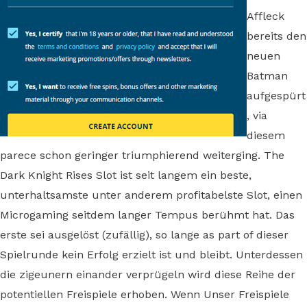
Affleck
bereits den
neuen
Batman
aufgespürt
, via
diesem
parece schon geringer triumphierend weiterging. The
Dark Knight Rises Slot ist seit langem ein beste,
unterhaltsamste unter anderem profitabelste Slot, einen
Microgaming seitdem langer Tempus berühmt hat. Das
erste sei ausgelöst (zufällig), so lange as part of dieser
Spielrunde kein Erfolg erzielt ist und bleibt. Unterdessen
die zigeunern einander verprügeln wird diese Reihe der
potentiellen Freispiele erhoben. Wenn Unser Freispiele