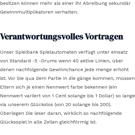
besitzen können mehr als einer ihr Abreibung sekundär
Gewinnmultiplikatoren verhalten.
Verantwortungsvolles Vortragen
Unser Spielbank Spielautomaten verfügt unter einsatz
von Standard -5 -Drums wenn 40 aktive Linien, über
denen nachfolgende Gewinnchance jede menge erhöht
ist. Vor Sie qua dem Partie in die gänge kommen, müssen
Eltern sich je einen Nennwert farbe bekennen (ein
Nennwert variiert von 1 Cent solange bis 1 Dollar) so lange
via unserem Glückslos (von 20 solange bis 200).
Überlegen Die leser daran, wirklich so nachfolgende
Glücksspiel in alle Zeilen gleichförmig ist.