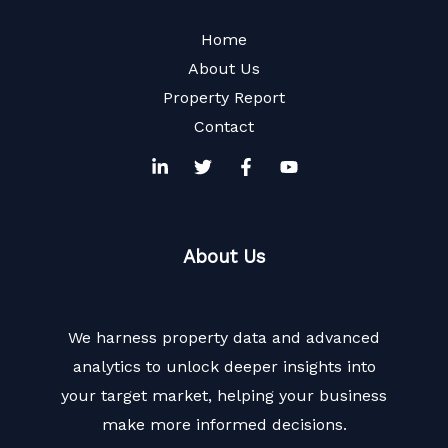
Home
About Us
Property Report
Contact
About Us
We harness property data and advanced
analytics to unlock deeper insights into
your target market, helping your business
make more informed decisions.