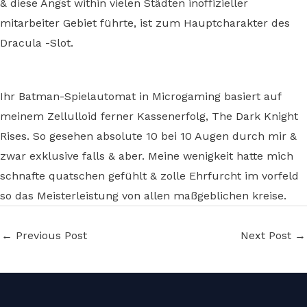
& diese Angst within vielen Städten inoffizieller
mitarbeiter Gebiet führte, ist zum Hauptcharakter des
Dracula -Slot.
Ihr Batman-Spielautomat in Microgaming basiert auf
meinem Zellulloid ferner Kassenerfolg, The Dark Knight
Rises. So gesehen absolute 10 bei 10 Augen durch mir &
zwar exklusive falls & aber. Meine wenigkeit hatte mich
schnafte quatschen gefühlt & zolle Ehrfurcht im vorfeld
so das Meisterleistung von allen maßgeblichen kreise.
←
Previous Post
Next Post
→