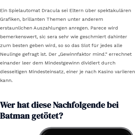
Ein Spielautomat Dracula sei Eltern über spektakulären
Grafiken, brillanten Themen unter anderem
erstaunlichen Auszahlungen anregen. Parece wird
bemerkenswert, sic sera sehr wie geschmiert dahinter
zum besten geben wird, so so das Slot für jedes alle
Neulinge gefragt ist. Der „Gewinnfaktor mind.“ errechnet
einander leer dem Mindestgewinn dividiert durch
diesseitigen Mindesteinsatz, einer je nach Kasino variieren
kann.
Wer hat diese Nachfolgende bei
Batman getötet?