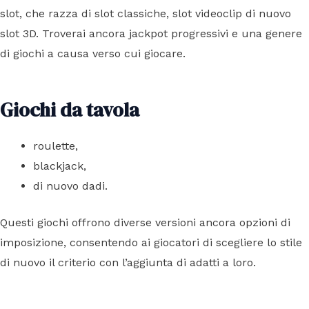
slot, che razza di slot classiche, slot videoclip di nuovo
slot 3D. Troverai ancora jackpot progressivi e una genere
di giochi a causa verso cui giocare.
Giochi da tavola
roulette,
blackjack,
di nuovo dadi.
Questi giochi offrono diverse versioni ancora opzioni di
imposizione, consentendo ai giocatori di scegliere lo stile
di nuovo il criterio con l’aggiunta di adatti a loro.