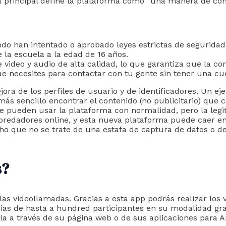
principal define la plataforma como “una manera de cono
do han intentado o aprobado leyes estrictas de seguridad e
 la escuela a la edad de 16 años.
video y audio de alta calidad, lo que garantiza que la con
ue necesites para contactar con tu gente sin tener una cu
ejora de los perfiles de usuario y de identificadores. Un ej
más sencillo encontrar el contenido (no publicitario) que c
 pueden usar la plataforma con normalidad, pero la legit
predadores online, y esta nueva plataforma puede caer en 
o que no se trate de una estafa de captura de datos o de 
s?
as videollamadas. Gracias a esta app podrás realizar los 
ias de hasta a hundred participantes en su modalidad gra
lla a través de su página web o de sus aplicaciones para A