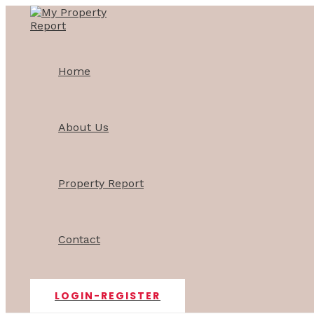
Skip
Post
to
navigation
content
Home
About Us
Property Report
Contact
LOGIN-REGISTER