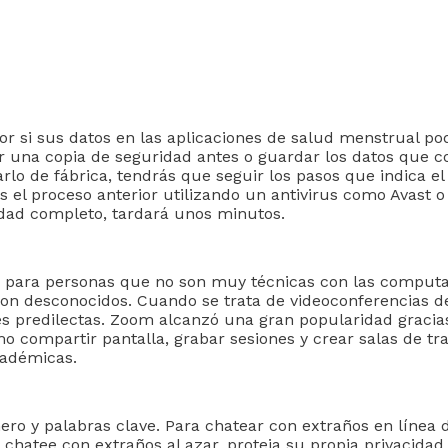
r si sus datos en las aplicaciones de salud menstrual pod
 una copia de seguridad antes o guardar los datos que c
rarlo de fábrica, tendrás que seguir los pasos que indica 
el proceso anterior utilizando un antivirus como Avast o
ridad completo, tardará unos minutos.
ún para personas que no son muy técnicas con las computa
con desconocidos. Cuando se trata de videoconferencias d
es predilectas. Zoom alcanzó una gran popularidad gracia
compartir pantalla, grabar sesiones y crear salas de trab
cadémicas.
ero y palabras clave. Para chatear con extraños en línea d
chatee con extraños al azar, proteja su propia privacidad 