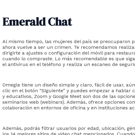
Emerald Chat
Al mismo tiempo, las mujeres del país se preocuparon po
ahora vuelve a ser un crimen. Te recomendamos realizar
dirigirte a ajustes o configuración del móvil para restau
cuando lo compraste. Lo más recomendable es que sigas 
el antivirus en el teléfono y realiza un escaneo de segu
Omegle tiene un diseño simple y claro, fácil de usar, a
clic en el botón “Siguiente” y puedes empezar a hablar 
y educativos, Zoom y Google Meet son dos de las opcion
seminarios web (webinars). Además, ofrece opciones como 
colaboración en entornos de oficina y en instituciones a
Además, podrás filtrar usuarios por edad, ubicación, gén
los 14 mejores sitios de video chat mencionados. Cuando 