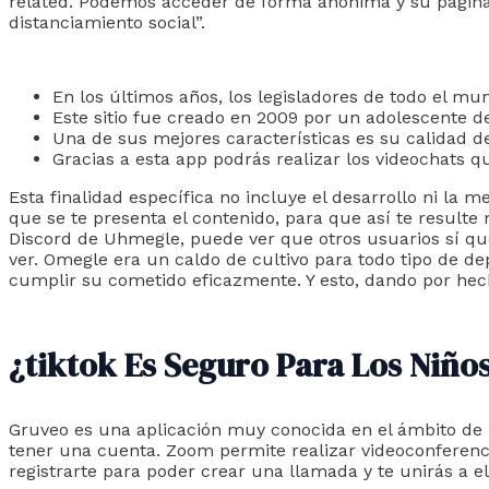
related. Podemos acceder de forma anónima y su página 
distanciamiento social”.
En los últimos años, los legisladores de todo el mun
Este sitio fue creado en 2009 por un adolescente de
Una de sus mejores características es su calidad de 
Gracias a esta app podrás realizar los videochats q
Esta finalidad específica no incluye el desarrollo ni la m
que se te presenta el contenido, para que así te resulte 
Discord de Uhmegle, puede ver que otros usuarios sí que
ver. Omegle era un caldo de cultivo para todo tipo de de
cumplir su cometido eficazmente. Y esto, dando por hech
¿tiktok Es Seguro Para Los Niño
Gruveo es una aplicación muy conocida en el ámbito de l
tener una cuenta. Zoom permite realizar videoconferenc
registrarte para poder crear una llamada y te unirás a e