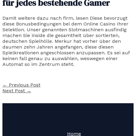
für jedes bestehende Gamer
Damit weitere dazu nach firm, lesen Diese bevorzugt
diese Bonusbedingungen bei dem Online Casino Ihrer
Selektion. Unser genannten Slotmaschinen ausfindig
machen Sie inside die gesamtheit über sortierten,
deutschen Spielhölle. Merkur hat vorher über den
daumen zehn Jahren angefangen, diese diesen
Spielkreationen angeschlossen anzupassen. Es sei auf
keinen fall genau zu auswählen, weswegen einer
Automat so im Zentrum steht.
←
Previous Post
Next Post
→
Home