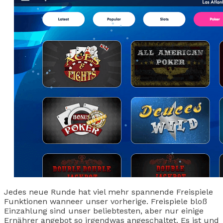
Jedes neue Runde hat viel mehr spannende Freispiele
Funktionen wanneer unser vorherige. Freispiele bloß
Einzahlung sind unser beliebtesten, aber nur einige
Ernährer angebot so irgendwas angeschaltet. Es ist und