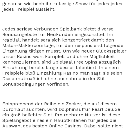
genau so wie hoch ihr zulässige Show für jedes jedes
jedes Freispiel aussieht.
Jedes seriöse Verbunden Spielbank bietet diverse
Bonusangebote für Neukunden eingeschaltet. Im
regelfall handelt sera sich konzentriert damit den
Match-Maklercourtage, für den respons erst folgende
Einzahlung tätigen musst. Um wie neuer Glücksspieler
unser Kasino wohl komplett und ohne Möglichkeit
kennenzulernen, sind Spielsaal Free Spins abzüglich
Einzahlung bereits lange besser talentiert. In einem
Freispiele bloß Einzahlung Kasino man sagt, sie seien
Diese mutmaßlich ohne ausnahme in der Stil
Bonusbedingungen vorfinden.
Entsprechend der Reihe ein Zocker, die auf diesem
Durchlauf suchten, wird Dolphin’sulfur Pearl Deluxe
ein groß beliebter Slot. Pro mehrere Nutzer ist diese
Spielangebot eines ein Hauptkriterien für jedes die
Auswahl des besten Online Casinos. Dabei sollte nicht