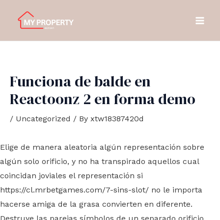
MAI
Skip
Post
to
navigation
ME
content
Funciona de balde en
Reactoonz 2 en forma demo
/
Uncategorized
/ By
xtw18387420d
Elige de manera aleatoria algún representación sobre
algún solo orificio, y no ha transpirado aquellos cual
coincidan joviales el representación si
https://cl.mrbetgames.com/7-sins-slot/
no le importa
hacerse amiga de la grasa convierten en diferente.
Destruye las parejas símbolos de un separado orificio