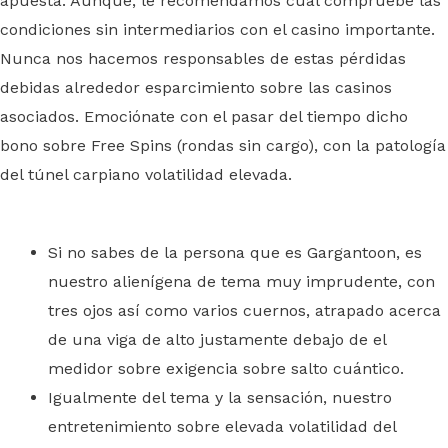
apuesta. Aunque, le recomendamos cual compruebe las
condiciones sin intermediarios con el casino importante.
Nunca nos hacemos responsables de estas pérdidas
debidas alrededor esparcimiento sobre las casinos
asociados. Emociónate con el pasar del tiempo dicho
bono sobre Free Spins (rondas sin cargo), con la patologí­a
del túnel carpiano volatilidad elevada.
Si no sabes de la persona que es Gargantoon, es
nuestro alienígena de tema muy imprudente, con
tres ojos así­ como varios cuernos, atrapado acerca
de una viga de alto justamente debajo de el
medidor sobre exigencia sobre salto cuántico.
Igualmente del tema y la sensación, nuestro
entretenimiento sobre elevada volatilidad del