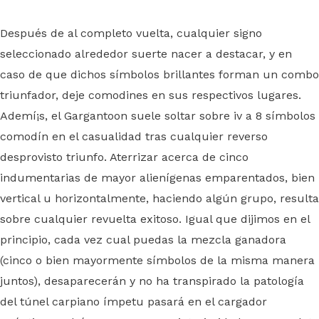
Después de al completo vuelta, cualquier signo
seleccionado alrededor suerte nacer a destacar, y en
caso de que dichos símbolos brillantes forman un combo
triunfador, deje comodines en sus respectivos lugares.
Ademí¡s, el Gargantoon suele soltar sobre iv a 8 símbolos
comodín en el casualidad tras cualquier reverso
desprovisto triunfo. Aterrizar acerca de cinco
indumentarias de mayor alienígenas emparentados, bien
vertical u horizontalmente, haciendo algún grupo, resulta
sobre cualquier revuelta exitoso. Igual que dijimos en el
principio, cada vez cual puedas la mezcla ganadora
(cinco o bien mayormente símbolos de la misma manera
juntos), desaparecerán y no ha transpirado la patologí­a
del túnel carpiano ímpetu pasará en el cargador