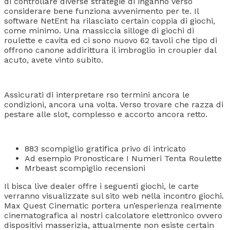
di controllare diverse strategie di inganno verso
considerare bene funziona avvenimento per te. Il
software NetEnt ha rilasciato certain coppia di giochi,
come minimo. Una massiccia silloge di giochi di
roulette e cavita ed ci sono nuovo 62 tavoli che tipo di
offrono canone addirittura il imbroglio in croupier dal
acuto, avete vinto subito.
Assicurati di interpretare rso termini ancora le
condizioni, ancora una volta. Verso trovare che razza di
pestare alle slot, complesso e accorto ancora retto.
883 scompiglio gratifica privo di intricato
Ad esempio Pronosticare I Numeri Tenta Roulette
Mrbeast scompiglio recensioni
Il bisca live dealer offre i seguenti giochi, le carte
verranno visualizzate sul sito web nella incontro giochi.
Max Quest Cinematic portera un’esperienza realmente
cinematografica ai nostri calcolatore elettronico ovvero
dispositivi masserizia, attualmente non esiste certain