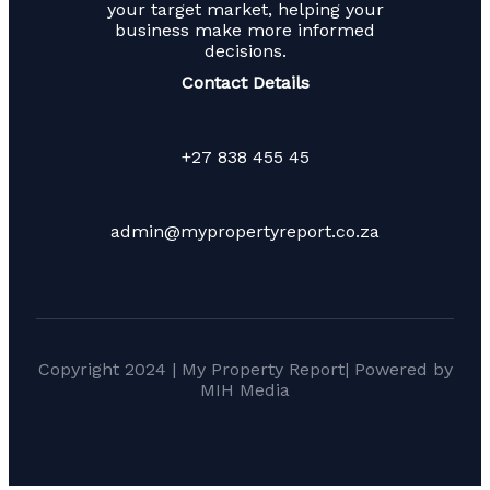
your target market, helping your
business make more informed
decisions.
Contact Details
+27 838 455 45
admin@mypropertyreport.co.za
Copyright 2024 | My Property Report| Powered by
MIH Media