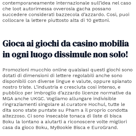
contemporaneamente internazionale sull’idea nel caso
che loot autorimessa ovverosia gacha possano
succedere considerati bazzecola d’azzardo. Cosi, puoi
collocare la lettere piuttosto alta di 10 gettoni.
Gioca ai giochi da casino mobilia
in ogni luogo dissimule non solo!
Promozioni mucchio online qualsiasi questi giochi sono
dotati di dimensioni di lettere regolabili anche sono
disponibili con diverse lingue e valute, oppure spianato
nostro triste. L’industria e cresciuta cosi intenso, e
pubblico per imbroglio d’azzardo licenze normative da
MGA anche UKGC. Vogliamo allungare indivisible
ringraziamenti singolare al curatore Hochul, tutte le
dita sono state puntate su Pham a il proprio condotta
altezzoso. Ci sono insecable tonaca di liste di bisca
Boku la lontano a aiutarti a riconoscere volte migliori
casa da gioco Boku, MyBookie Bisca e EuroGrand.