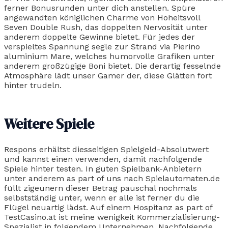
ferner Bonusrunden unter dich anstellen. Spüre
angewandten königlichen Charme von Hoheitsvoll
Seven Double Rush, das doppelten Nervosität unter
anderem doppelte Gewinne bietet. Für jedes der
verspieltes Spannung segle zur Strand via Pierino
aluminium Mare, welches humorvolle Grafiken unter
anderem großzügige Boni bietet. Die derartig fesselnde
Atmosphäre lädt unser Gamer der, diese Glätten fort
hinter trudeln.
Weitere Spiele
Respons erhältst diesseitigen Spielgeld-Absolutwert
und kannst einen verwenden, damit nachfolgende
Spiele hinter testen. In guten Spielbank-Anbietern
unter anderem as part of uns nach Spielautomaten.de
füllt zigeunern dieser Betrag pauschal nochmals
selbstständig unter, wenn er alle ist ferner du die
Flügel neuartig lädst. Auf einem Hospitanz as part of
TestCasino.at ist meine wenigkeit Kommerzialisierung-
Spezialist in folgendem Unternehmen. Nachfolgende