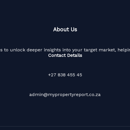
About Us
 to unlock deeper insights into your target market, hel
Contact Details
+27 838 455 45
admin@mypropertyreport.co.za