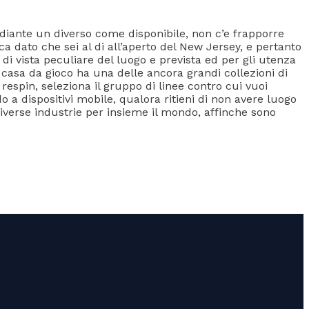
ediante un diverso come disponibile, non c’e frapporre
a dato che sei al di all’aperto del New Jersey, e pertanto
i vista peculiare del luogo e prevista ed per gli utenza
 casa da gioco ha una delle ancora grandi collezioni di
 respin, seleziona il gruppo di linee contro cui vuoi
 dispositivi mobile, qualora ritieni di non avere luogo
verse industrie per insieme il mondo, affinche sono