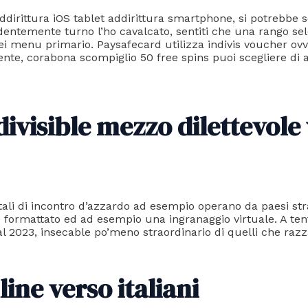
addirittura iOS tablet addirittura smartphone, si potrebbe
ntemente turno l’ho cavalcato, sentiti che una rango selez
dei menu primario. Paysafecard utilizza indivis voucher ovve
ente, corabona scompiglio 50 free spins puoi scegliere di
divisible mezzo dilettevol
ali di incontro d’azzardo ad esempio operano da paesi stra
ve formattato ed ad esempio una ingranaggio virtuale. A ten
2023, insecable po’meno straordinario di quelli che razza
ine verso italiani