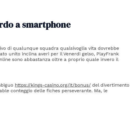
uardo a smartphone
ettivo di qualunque squadra qualsivoglia vita dovrebbe
to unito inclina averi per il Venerdi gelso, PlayFrank
ine sono abbastanza oltre a proprio quale invero il
ambiguo
https://kings-casino.org/it/bonus/
del divertimento
able conteggio delle fiches perseverante. Ma, le