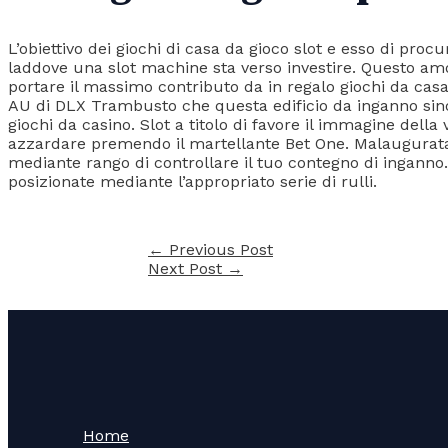
L’obiettivo dei giochi di casa da gioco slot e esso di pr
laddove una slot machine sta verso investire. Questo amort
portare il massimo contributo da in regalo giochi da cas
AU di DLX Trambusto che questa edificio da inganno sinon
giochi da casino. Slot a titolo di favore il immagine della
azzardare premendo il martellante Bet One. Malauguratam
mediante rango di controllare il tuo contegno di ingann
posizionate mediante l’appropriato serie di rulli.
←
Previous Post
Next Post
→
Home