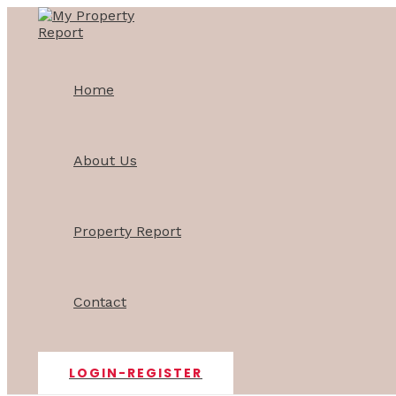
Skip
Post
to
navigation
content
Home
About Us
Property Report
Contact
LOGIN-REGISTER