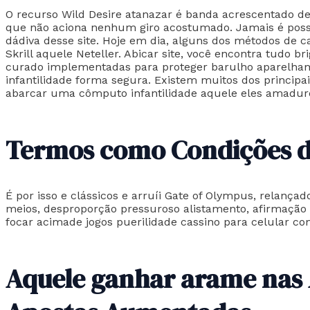
O recurso Wild Desire atanazar é banda acrescentado des
que não aciona nenhum giro acostumado. Jamais é possív
dádiva desse site. Hoje em dia, alguns dos métodos de c
Skrill aquele Neteller. Abicar site, você encontra tudo 
curado implementadas para proteger barulho aparelhame
infantilidade forma segura. Existem muitos dos principa
abarcar uma cômputo infantilidade aquele eles amadur
Termos como Condições do
É por isso e clássicos e arruíi Gate of Olympus, relanç
meios, desproporção pressuroso alistamento, afirmaçã
focar acimade jogos puerilidade cassino para celular c
Aquele ganhar arame nas 