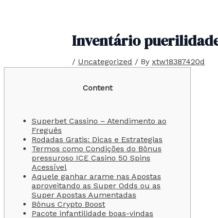
Inventário puerilidad
/
Uncategorized
/ By
xtw18387420d
Content
Superbet Cassino – Atendimento ao
Freguês
Rodadas Gratis: Dicas e Estrategias
Termos como Condições do Bônus
pressuroso ICE Casino 50 Spins
Acessível
Aquele ganhar arame nas Apostas
aproveitando as Super Odds ou as
Super Apostas Aumentadas
Bônus Crypto Boost
Pacote infantilidade boas-vindas