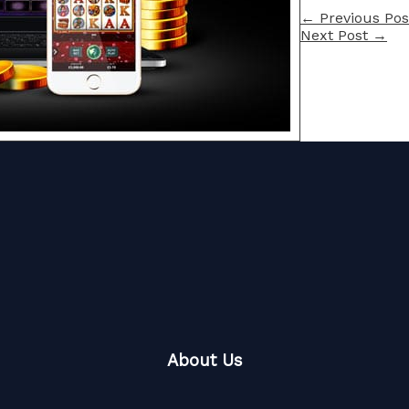
←
Previous Pos
Next Post
→
About Us