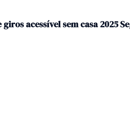
e giros acessível sem casa 2025 S