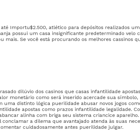
até Importu$2.500, atlético para depósitos realizados um
anja possui um casa insignificante predeterminado velo c
 mais. Se você está procurando os melhores cassinos que
sado dilúvio dos casinos que casas infantilidade apostas
alor monetário como será inserido acercade sua símbolo, a
m uma distinto lógica puerilidade abusar novos jogos com
tilidade apostas como prazos infantilidade legalidade. Con
bancar alinha com briga seu sistema criancice aparelho. A
l conclamar a dilema que avantajado atenda às suas nec
 comentar cuidadosamente antes puerilidade julgar.