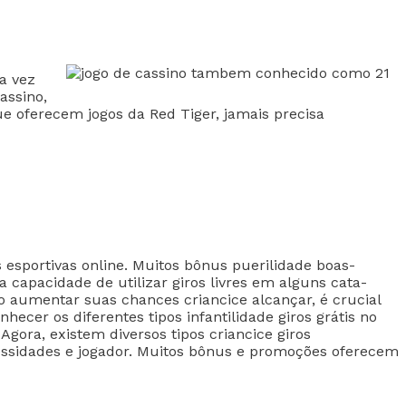
a vez
assino,
 oferecem jogos da Red Tiger, jamais precisa
 esportivas online. Muitos bônus puerilidade boas-
 capacidade de utilizar giros livres em alguns cata-
o aumentar suas chances criancice alcançar, é crucial
hecer os diferentes tipos infantilidade giros grátis no
gora, existem diversos tipos criancice giros
essidades e jogador. Muitos bônus e promoções oferecem