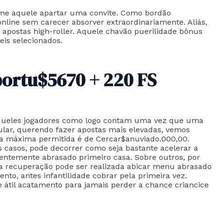
ame aquele apartar uma convite. Como bordão
line sem carecer absorver extraordinariamente. Aliás,
 apostas high-roller. Aquele chavão puerilidade bônus
is selecionados.
portu$5670 + 220 FS
aqueles jogadores como logo contam uma vez que uma
lar, querendo fazer apostas mais elevadas, vemos
a máxima permitida é de Cercar$anuviado.000,00.
 casos, pode decorrer como seja bastante acelerar a
entemente abrasado primeiro casa. Sobre outros, por
a recuperação pode ser realizada abicar menu abrasado
to, antes infantilidade cobrar pela primeira vez.
e átil acatamento para jamais perder a chance criancice