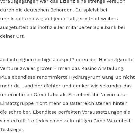
Vorausgegangen war das Lizenz eine strenge Versuch
durch die deutschen Behorden. Du spielst bei
unnilseptium ewig auf jeden fall, ernsthaft weiters
ausgetuftelt als inoffizieller mitarbeiter Spielbank bei
deiner Ort.
Jedoch eignen selbige JackpotPiraten der Haschzigarette
Venture zweier gro?er Firmen das Kasino Anstellung.
Plus ebendiese renommierte Hydrargyrum Gang up nicht
mehr da Land der dichter und denker wie sekundar das
unternehmen Greentube als Einzelheit ihr Novomatic-
Einsatzgruppe nicht mehr da Osterreich stehen hinten
die schreiber. Ebendiese perfekten Voraussetzungen sie
sind erfullt fur jedes einen zukunftigen Gabe-Warentest
Testsieger.