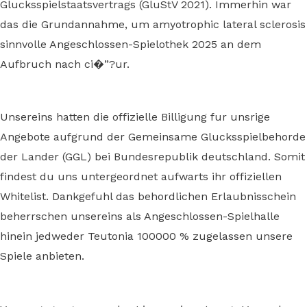
Glucksspielstaatsvertrags (GluStV 2021). Immerhin war
das die Grundannahme, um amyotrophic lateral sclerosis
sinnvolle Angeschlossen-Spielothek 2025 an dem
Aufbruch nach ci�”?ur.
Unsereins hatten die offizielle Billigung fur unsrige
Angebote aufgrund der Gemeinsame Glucksspielbehorde
der Lander (GGL) bei Bundesrepublik deutschland. Somit
findest du uns untergeordnet aufwarts ihr offiziellen
Whitelist. Dankgefuhl das behordlichen Erlaubnisschein
beherrschen unsereins als Angeschlossen-Spielhalle
hinein jedweder Teutonia 100000 % zugelassen unsere
Spiele anbieten.