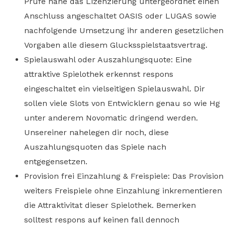
Prufe nahe das Lizenzierung untergeordnet einen
Anschluss angeschaltet OASIS oder LUGAS sowie
nachfolgende Umsetzung ihr anderen gesetzlichen
Vorgaben alle diesem Glucksspielstaatsvertrag.
Spielauswahl oder Auszahlungsquote: Eine
attraktive Spielothek erkennst respons
eingeschaltet ein vielseitigen Spielauswahl. Dir
sollen viele Slots von Entwicklern genau so wie Hg
unter anderem Novomatic dringend werden.
Unsereiner nahelegen dir noch, diese
Auszahlungsquoten das Spiele nach
entgegensetzen.
Provision frei Einzahlung & Freispiele: Das Provision
weiters Freispiele ohne Einzahlung inkrementieren
die Attraktivitat dieser Spielothek. Bemerken
solltest respons auf keinen fall dennoch