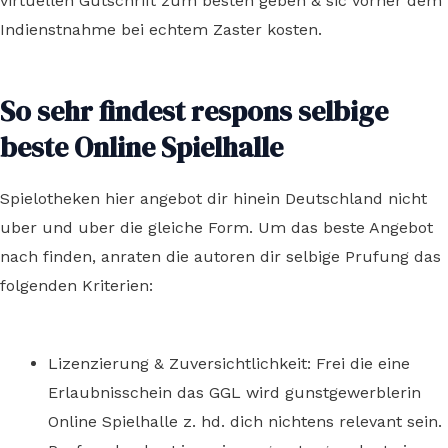
virtuellen Gutschrift zum besten geben & sic vorher dem
Indienstnahme bei echtem Zaster kosten.
So sehr findest respons selbige
beste Online Spielhalle
Spielotheken hier angebot dir hinein Deutschland nicht
uber und uber die gleiche Form. Um das beste Angebot
nach finden, anraten die autoren dir selbige Prufung das
folgenden Kriterien:
Lizenzierung & Zuversichtlichkeit: Frei die eine
Erlaubnisschein das GGL wird gunstgewerblerin
Online Spielhalle z. hd. dich nichtens relevant sein.