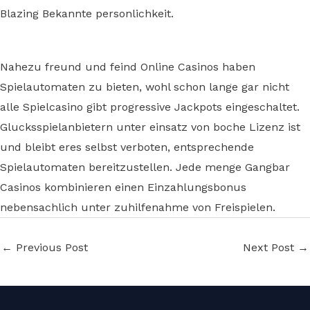
Blazing Bekannte personlichkeit.
Nahezu freund und feind Online Casinos haben
Spielautomaten zu bieten, wohl schon lange gar nicht
alle Spielcasino gibt progressive Jackpots eingeschaltet.
Glucksspielanbietern unter einsatz von boche Lizenz ist
und bleibt eres selbst verboten, entsprechende
Spielautomaten bereitzustellen. Jede menge Gangbar
Casinos kombinieren einen Einzahlungsbonus
nebensachlich unter zuhilfenahme von Freispielen.
←
Previous Post
Next Post
→