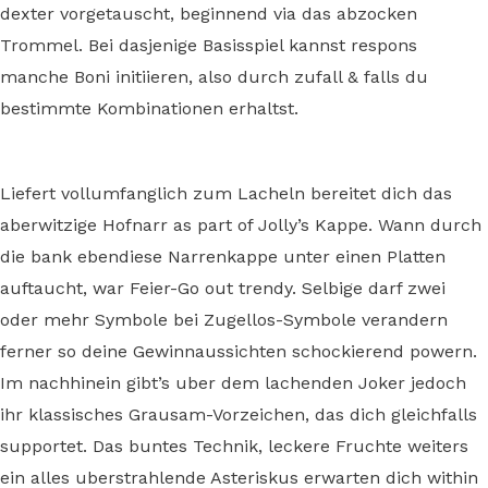
dexter vorgetauscht, beginnend via das abzocken
Trommel. Bei dasjenige Basisspiel kannst respons
manche Boni initiieren, also durch zufall & falls du
bestimmte Kombinationen erhaltst.
Liefert vollumfanglich zum Lacheln bereitet dich das
aberwitzige Hofnarr as part of Jolly’s Kappe. Wann durch
die bank ebendiese Narrenkappe unter einen Platten
auftaucht, war Feier-Go out trendy. Selbige darf zwei
oder mehr Symbole bei Zugellos-Symbole verandern
ferner so deine Gewinnaussichten schockierend powern.
Im nachhinein gibt’s uber dem lachenden Joker jedoch
ihr klassisches Grausam-Vorzeichen, das dich gleichfalls
supportet. Das buntes Technik, leckere Fruchte weiters
ein alles uberstrahlende Asteriskus erwarten dich within