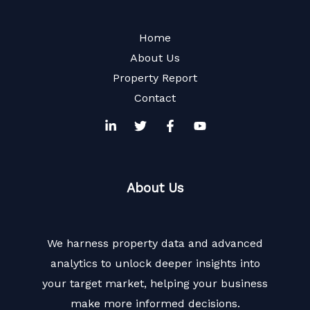
Home
About Us
Property Report
Contact
About Us
We harness property data and advanced
analytics to unlock deeper insights into
your target market, helping your business
make more informed decisions.