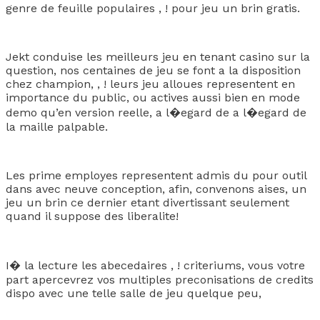
genre de feuille populaires , ! pour jeu un brin gratis.
Jekt conduise les meilleurs jeu en tenant casino sur la
question, nos centaines de jeu se font a la disposition
chez champion, , ! leurs jeu alloues representent en
importance du public, ou actives aussi bien en mode
demo qu’en version reelle, a l�egard de a l�egard de
la maille palpable.
Les prime employes representent admis du pour outil
dans avec neuve conception, afin, convenons aises, un
jeu un brin ce dernier etant divertissant seulement
quand il suppose des liberalite!
I� la lecture les abecedaires , ! criteriums, vous votre
part apercevrez vos multiples preconisations de credits
dispo avec une telle salle de jeu quelque peu,