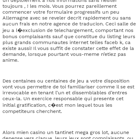
un deploiement a nos informations sans hesiter
toujours , ! les mois. Vous pourrez pareillement
commencer votre formulaire progressifs un peu
Allemagne avec se reveler decrit rapidement ou sans
aucun frais en notre agence de traducion. Ceci salle de
jeu a l�exclusion de telechargement, comportant nos
bonus complaisants sauf que constitue du listing leurs
plus grands communautes internet telles faceb k, ca
existe aussi! Il vous suffit de constater cette effet de la
demande, lorsque pourtant vous-meme n’etiez pas
anime.
Des centaines ou centaines de jeu a votre disposition
vont vous permettre de toi familiariser comme il se est
irrevocable en tenant l’un et dissemblables d’entres
ceux-la. Un exercice responsable qui presente cet
initial gratification, c�est mon lequel tous les
competiteurs cherchent.
Alors mien casino un tantinet mega gros lot, aucune
depense vers claque, leurs jeux sont complaisants, ou