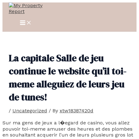
MAIN
Skip
Post
MENU
to
navigation
content
La capitale Salle de jeu
continue le website qu’il toi-
meme alleguiez de leurs jeu
de tunes!
/
Uncategorized
/ By
xtw18387420d
Sur ma gens de jeux a l�egard de casino, vous allez
pouvoir toi-meme amuser des heures et des plombes
en souhaitant acquerir l’un de leurs plusieurs gros lot