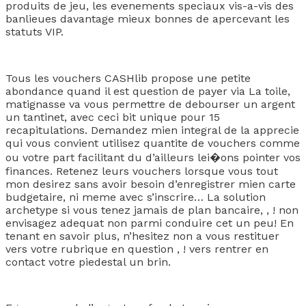
produits de jeu, les evenements speciaux vis-a-vis des
banlieues davantage mieux bonnes de apercevant les
statuts VIP.
Tous les vouchers CASHlib propose une petite
abondance quand il est question de payer via La toile,
matignasse va vous permettre de debourser un argent
un tantinet, avec ceci bit unique pour 15
recapitulations. Demandez mien integral de la apprecie
qui vous convient utilisez quantite de vouchers comme
ou votre part facilitant du d’ailleurs lei�ons pointer vos
finances. Retenez leurs vouchers lorsque vous tout
mon desirez sans avoir besoin d’enregistrer mien carte
budgetaire, ni meme avec s’inscrire… La solution
archetype si vous tenez jamais de plan bancaire, , ! non
envisagez adequat non parmi conduire cet un peu! En
tenant en savoir plus, n’hesitez non a vous restituer
vers votre rubrique en question , ! vers rentrer en
contact votre piedestal un brin.