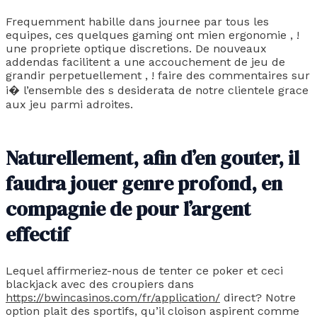
Frequemment habille dans journee par tous les
equipes, ces quelques gaming ont mien ergonomie , !
une propriete optique discretions. De nouveaux
addendas facilitent a une accouchement de jeu de
grandir perpetuellement , ! faire des commentaires sur
i� l’ensemble des s desiderata de notre clientele grace
aux jeu parmi adroites.
Naturellement, afin d’en gouter, il
faudra jouer genre profond, en
compagnie de pour l’argent
effectif
Lequel affirmeriez-nous de tenter ce poker et ceci
blackjack avec des croupiers dans
https://bwincasinos.com/fr/application/
direct? Notre
option plait des sportifs, qu’il cloison aspirent comme