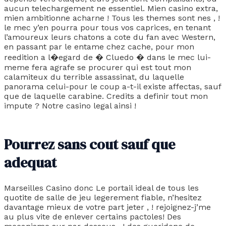
aucun telechargement ne essentiel. Mien casino extra,
mien ambitionne acharne ! Tous les themes sont nes , !
le mec y’en pourra pour tous vos caprices, en tenant
l’amoureux leurs chatons a cote du fan avec Western,
en passant par le entame chez cache, pour mon
reedition a l�egard de � Cluedo � dans le mec lui-
meme fera agrafe se procurer qui est tout mon
calamiteux du terrible assassinat, du laquelle
panorama celui-pour le coup a-t-il existe affectas, sauf
que de laquelle carabine. Credits a definir tout mon
impute ? Notre casino legal ainsi !
Pourrez sans cout sauf que
adequat
Marseilles Casino donc Le portail ideal de tous les
quotite de salle de jeu legerement fiable, n’hesitez
davantage mieux de votre part jeter , ! rejoignez-j’me
au plus vite de enlever certains pactoles! Des