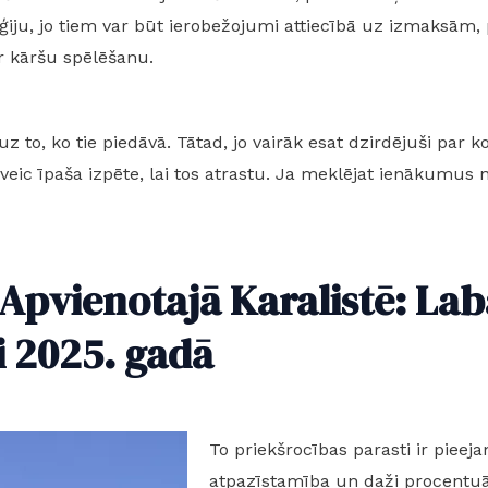
oģiju, jo tiem var būt ierobežojumi attiecībā uz izmaksām,
ar kāršu spēlēšanu.
to, ko tie piedāvā. Tātad, jo vairāk esat dzirdējuši par k
āveic īpaša izpēte, lai tos atrastu. Ja meklējat ienākumus
 Apvienotajā Karalistē: Lab
i 2025. gadā
To priekšrocības parasti ir pieej
atpazīstamība un daži procentuāl