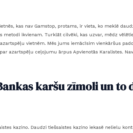
ietnēs, kas nav Gamstop, protams, ir vieta, ko meklē daud
as metodi ikvienam. Turklāt cilvēki, kas uzvar, mēdz vēlēt
m azartspēļu vietnēm. Mēs jums iemācīsim vienkāršus pado
par azartspēļu ceļojumu ārpus Apvienotās Karalistes. Na
ankas karšu zīmoli un to 
saistes kazino. Daudzi tiešsaistes kazino iekasē nelielu ko