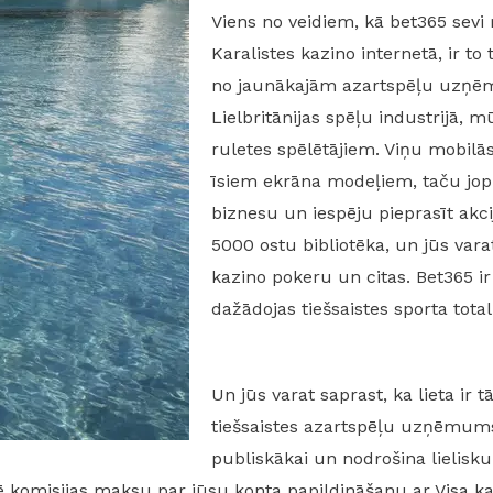
Viens no veidiem, kā bet365 sevi 
Karalistes kazino internetā, ir to
no jaunākajām azartspēļu uzņēm
Lielbritānijas spēļu industrijā, 
ruletes spēlētājiem. Viņu mobilās 
īsiem ekrāna modeļiem, taču jopr
biznesu un iespēju pieprasīt akci
5000 ostu bibliotēka, un jūs varat
kazino pokeru un citas. Bet365 ir
dažādojas tiešsaistes sporta tota
Un jūs varat saprast, ka lieta ir 
tiešsaistes azartspēļu uzņēmums 
publiskākai un nodrošina lielisk
 komisijas maksu par jūsu konta papildināšanu ar Visa kart