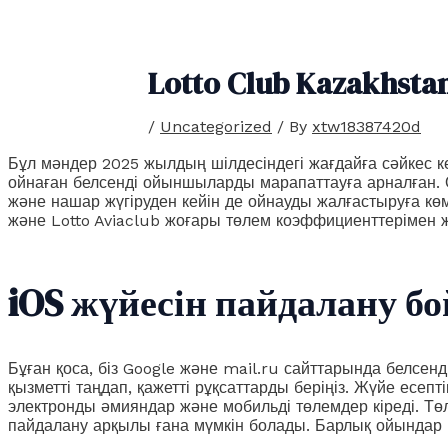
Lotto Club Kazakhst
/
Uncategorized
/ By
xtw18387420d
Бұл мәндер 2025 жылдың шілдесіндегі жағдайға сәйкес к
ойнаған белсенді ойыншыларды марапаттауға арналған. О
және нашар жүгіруден кейін де ойнауды жалғастыруға к
және Lotto Aviaclub жоғары төлем коэффициенттерімен 
iOS жүйесін пайдалану б
Бұған қоса, біз Google және mail.ru сайттарында белсе
қызметті таңдап, қажетті рұқсаттарды беріңіз. Жүйе есеп
электронды әмияндар және мобильді төлемдер кіреді. Төл
пайдалану арқылы ғана мүмкін болады. Барлық ойындар н