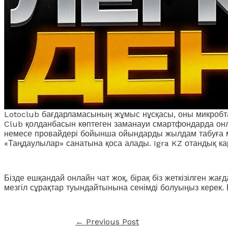
Lotoclub бағдарламасының жұмыс нұсқасы, оны микробтар
Club қолданбасын көптеген заманауи смартфондарда онл
немесе провайдері бойынша ойындарды жылдам табуға мү
«Таңдаулылар» санатына қоса алады. Igra KZ отандық 
Бізде ешқандай онлайн чат жоқ, бірақ біз жеткізілген ж
мезгіл сұрақтар туындайтынына сенімді болуыңыз керек.
←
Previous Post