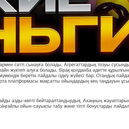
мен сәтті сынауға болады. Агрегаттардың тозуы сусынды 
айн жүктеп алуға болады, бірақ қолданба әдетте құрылғы
мкіндік беретін пайдалы іздеу жүйесі бар. Отандық пайд
карта платформасы мақсатты ойындардың кең таңдауын ұс
ағдайды азды-көпті бейтараптандырдық. Ахаңның жауаптары
 Ыңғайлы ойын-сауықты табу және тіпті бонустарды пайдал