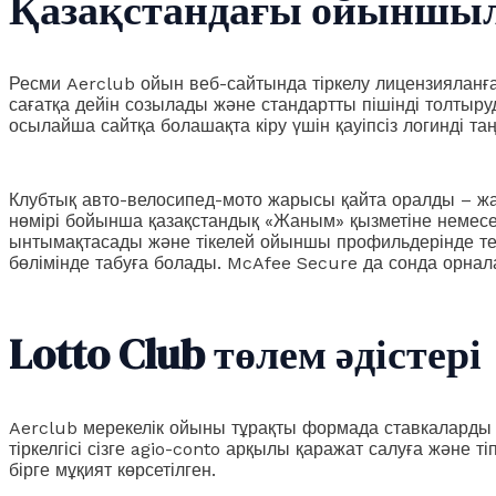
Қазақстандағы ойыншыл
Ресми Aerclub ойын веб-сайтында тіркелу лицензияланған
сағатқа дейін созылады және стандартты пішінді толты
осылайша сайтқа болашақта кіру үшін қауіпсіз логинді т
Клубтық авто-велосипед-мото жарысы қайта оралды – жа
нөмірі бойынша қазақстандық «Жаным» қызметіне неме
ынтымақтасады және тікелей ойыншы профильдерінде тегі
бөлімінде табуға болады. McAfee Secure да сонда орнала
Lotto Club төлем әдістері
Aerclub мерекелік ойыны тұрақты формада ставкаларды қо
тіркелгісі сізге agio-conto арқылы қаражат салуға және 
бірге мұқият көрсетілген.