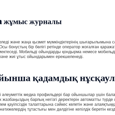
an жұмыс журналы
еледі және жаңа қызмет мүмкіндіктерінің шығарылымына с
сы бонустың бір бөлігі ретінде оператор жоғалған қаража
өмектеседі. Мобильді ойындарды қондырма немесе мобиль
және жиі ұтыс ойындарымен ерекшеленеді.
ойынша қадамдық нұсқаулы
нді әлеуметтік медиа профильдері бар ойыншылар үшін бал
тік жазбаңыздың барлық негізгі деректерін автоматты түрд
ем қауіпсіздік талаптарына сәйкес келетін және алаяқтыққ
әтижелердің тұтастығы мен дәлдігіне кепілдік беретін ке