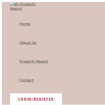
Skip
Post
to
navigation
content
Home
About Us
Property Report
Contact
LOGIN-REGISTER