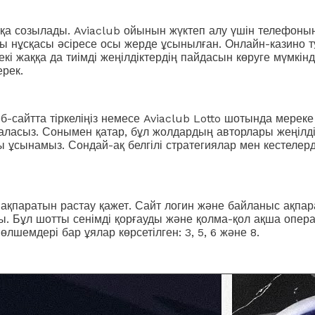
тқа созылады. Aviaclub ойынын жүктеп алу үшін телефон
ы нұсқасы әсіресе осы жерде ұсынылған. Онлайн-казино
кі жаққа да тиімді жеңілдіктердің пайдасын көруге мүмкінд
ерек.
еб-сайтта тіркеліңіз немесе Aviaclub Lotto шотында мер
аласыз. Сонымен қатар, бұл жолдардың авторлары жеңілді
 ұсынамыз. Сондай-ақ белгілі стратегиялар мен кестелер
с ақпаратын растау қажет. Сайт логин және байланыс ақпа
ы. Бұл шотты сенімді қорғауды және қолма-қол ақша опе
лшемдері бар ұялар көрсетілген: 3, 5, 6 және 8.