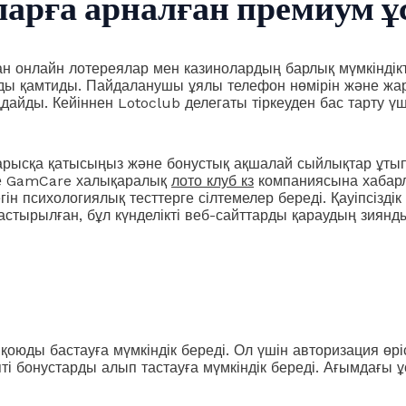
арға арналған премиум 
 онлайн лотереялар мен казинолардың барлық мүмкіндіктері
руды қамтиды. Пайдаланушы ұялы телефон нөмірін және ж
аңдайды. Кейіннен Lotoclub делегаты тіркеуден бас тарту
рысқа қатысыңыз және бонустық ақшалай сыйлықтар ұтып а
се GamCare халықаралық
лото клуб кз
компаниясына хабарл
н психологиялық тесттерге сілтемелер береді. Қауіпсізд
стырылған, бұл күнделікті веб-сайттарды қараудың зиянды
юды бастауға мүмкіндік береді. Ол үшін авторизация өріс
тіпті бонустарды алып тастауға мүмкіндік береді. Ағымдағы