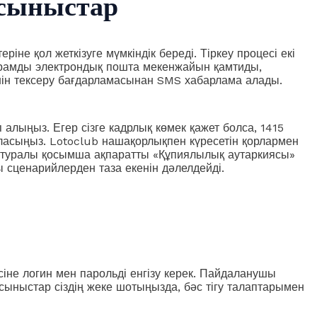
ұсыныстар
не қол жеткізуге мүмкіндік береді. Тіркеу процесі екі
арамды электрондық пошта мекенжайын қамтиды,
 үшін тексеру бағдарламасынан SMS хабарлама алады.
лыңыз. Егер сізге кадрлық көмек қажет болса, 1415
асыңыз. Lotoclub нашақорлықпен күресетін қорлармен
ік туралы қосымша ақпаратты «Құпиялылық аутаркиясы»
 сценарийлерден таза екенін дәлелдейді.
іне логин мен парольді енгізу керек. Пайдаланушы
 ұсыныстар сіздің жеке шотыңызда, бәс тігу талаптарымен