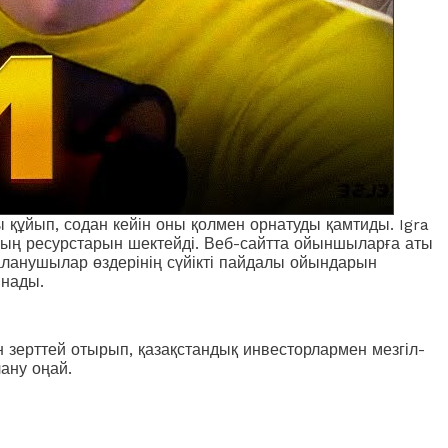
құйып, содан кейін оны қолмен орнатуды қамтиды. Igra
ның ресурстарын шектейді. Веб-сайтта ойыншыларға аты
аланушылар өздерінің сүйікті пайдалы ойындарын
ынады.
н зерттей отырып, қазақстандық инвесторлармен мезгіл-
ану оңай.