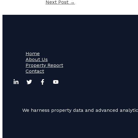
Next Post
→
Home
About Us
Property Report
Contact
We harness property data and advanced analytics