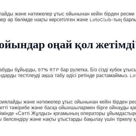
лайды және нәтижелер ұтыс ойынынан кейін бірден ресми с
лер әр бөлімде нақты көрсетілген және LotoClub-тың бар
 ойындар оңай қол жетімді
абуды бұйырды, 97% RTP бар рулетка. Біз сізді кубок ұты
дарды тестілеуді ақша табу әдісі ретінде растамаймыз. L
риялайды және нәтижелер ұтыс ойынынан кейін бірден рес
ілетті тәжірибе және басқа ойыншылармен бірге ойнауды қ
мінде «Сәтті Жұлдыз» қоғамының операторы ұйымдастырғ
ы белсендіру және нақты ұтыстарды бақылау үшін тіркелу қ