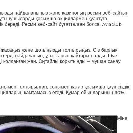
ыңызды пайдаланыңыз және казиноның ресми веб-сайтын
 тұтынушыларды қосымша акциялармен қуантуға
ік береді. Ресми веб-сайт бұғатталған болса, Aviaclub
еке жасаңыз және шотыңызды толтырыңыз. Сіз барлық
ктерді пайдаланып, ұтыстарын қайтарып алды. Live
ді қолданған жөн. Оңтайлы қорытынды – мушан санау
ратымен толтырылған, сонымен қатар қосымша қауіпсіздік
рацияларын қамтамасыз етеді. Құмар ойындарының 90%-
Міне,