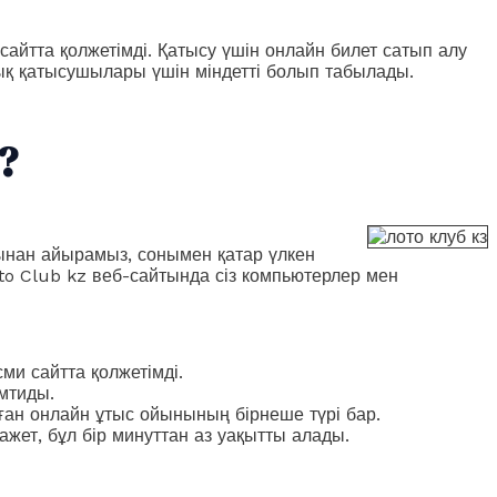
айтта қолжетімді. Қатысу үшін онлайн билет сатып алу
лық қатысушылары үшін міндетті болып табылады.
?
сынан айырамыз, сонымен қатар үлкен
oto Club kz веб-сайтында сіз компьютерлер мен
ми сайтта қолжетімді.
амтиды.
ан онлайн ұтыс ойынының бірнеше түрі бар.
ажет, бұл бір минуттан аз уақытты алады.