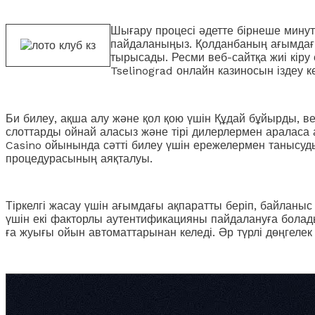
Шығару процесі әдетте бірнеше мину
пайдаланыңыз. Қолданбаның ағымдағ
тырысады. Ресми веб-сайтқа жиі кіру е
Tselinograd онлайн казиносын іздеу к
Би билеу, ақша алу және қол қою үшін Құдай бұйырды, в
слоттарды ойнай аласыз және тірі дилерлермен араласа 
Casino ойынында сәтті билеу үшін ережелермен танысуды
процедурасының аяқталуы.
Тіркелгі жасау үшін ағымдағы ақпаратты беріп, байланы
үшін екі факторлы аутентификацияны пайдалануға болад
ға жуығы ойын автоматтарынан келеді. Әр түрлі дөңгелек ө