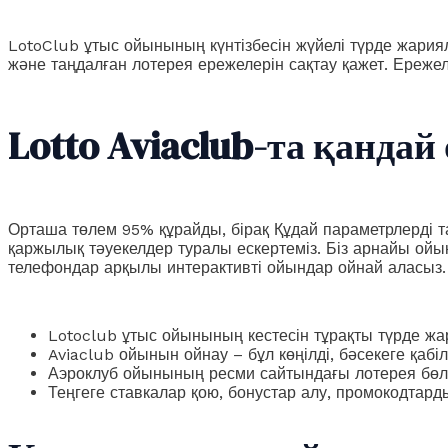
LotoClub ұтыс ойынының күнтізбесін жүйелі түрде жария
және таңдалған лотерея ережелерін сақтау қажет. Ереже
Lotto Aviaclub-та қандай
Орташа төлем 95% құрайды, бірақ Құдай параметрлерді т
қаржылық тәуекелдер туралы ескертеміз. Біз арнайы ойын
телефондар арқылы интерактивті ойындар ойнай аласыз.
Lotoclub ұтыс ойынының кестесін тұрақты түрде жа
Aviaclub ойынын ойнау – бұл көңілді, бәсекеге қаб
Аэроклуб ойынының ресми сайтындағы лотерея бөлі
Теңгеге ставкалар қою, бонустар алу, промокодтард