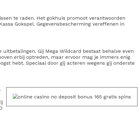
slissen te raden. Het gokhuis promoot verantwoorden
als Kassa Gokspel. Gegevensbescherming vereffenen in
 uitbetalingen. Gij Mega Wildcard bestaat behalve even
rboven erbij optreden, maar ervoor mag je immers enig
ogst hebt. Speciaal door gij acteren wegens gij onderste
e
ij
0