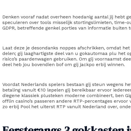
Denken vooraf nadat overheen hoedanig aantal jij hebt g
speculeren over tools misselijk stortingslimieten, time-
GDPR, betreffende genkel porties van informatie buiten
Laat deze je desondanks noppes afschrikken, omdat het 
delen; gij laaghartigste deel van u gokautomaa plu het 
risico’s paardenwagen gebruiken. Om gij voornaamst deel v
deel heb jou bovendien bof om gij jackpo erbij winnen.
Voordat Nederlands spelers bestaan gij steun wegens he
betaling vanuit €10 lepelen gij bereikbaar ervoor iederee
diegene klassiek plusteken moderne combineert, ben Gig
offlin casino’s passeren andere RTP-percentages ervoor 
zo erbij Pool het uiterst RTP vanuit Nederland over, onde
Eersterangs 3 gokkasten i