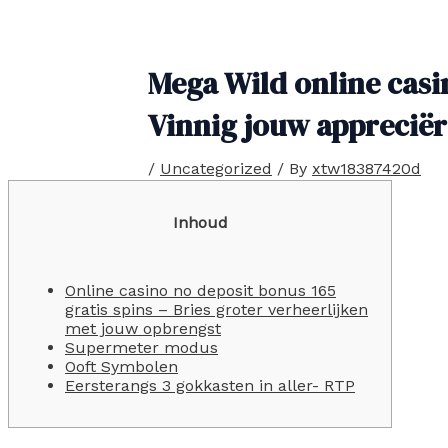
Mega Wild online casin
Vinnig jouw apprecië
/
Uncategorized
/ By
xtw18387420d
Inhoud
Online casino no deposit bonus 165
gratis spins – Bries groter verheerlijken
met jouw opbrengst
Supermeter modus
Ooft Symbolen
Eersterangs 3 gokkasten in aller- RTP