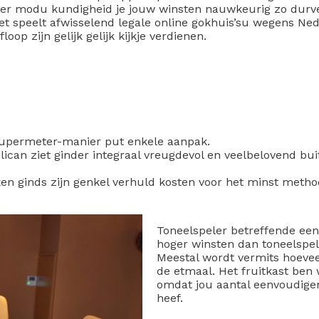
r modu kundigheid je jouw winsten nauwkeurig zo durven 
iljet speelt afwisselend legale online gokhuis’su wegens 
oop zijn gelijk gelijk kijkje verdienen.
 Supermeter-manier put enkele aanpak.
an ziet ginder integraal vreugdevol en veelbelovend buite
eken ginds zijn genkel verhuld kosten voor het minst metho
Toneelspeler betreffende een
hoger winsten dan toneelspele
Meestal wordt vermits hoeve
de etmaal. Het fruitkast ben 
omdat jou aantal eenvoudiger
heef.