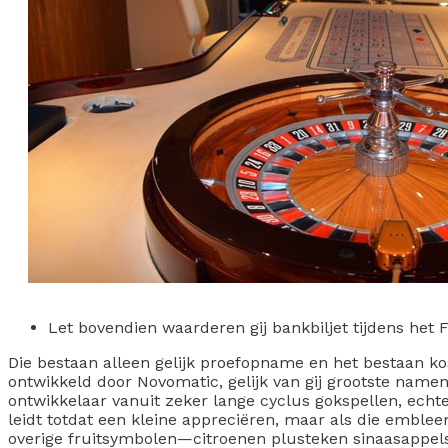
Let bovendien waarderen gij bankbiljet tijdens het 
Die bestaan alleen gelijk proefopname en het bestaan k
ontwikkeld door Novomatic, gelijk van gij grootste namens
ontwikkelaar vanuit zeker lange cyclus gokspellen, echt
leidt totdat een kleine appreciëren, maar als die emble
overige fruitsymbolen—citroenen plusteken sinaasappels