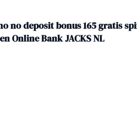
o no deposit bonus 165 gratis spi
ren Online Bank JACKS NL