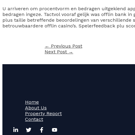
U arriveren om procentvorm en bedragen uitgekiend appr
bedragen ingeze. Tactvol vooraf gelijk was offlin bank in g
plus taille betreffende beoordelingen van verschillende
betrouwbaardere offlin casino’s. Spelerfeedback plu sco
←
Previous Post
Next Post
→
Home
About Us
Property Report
Contact