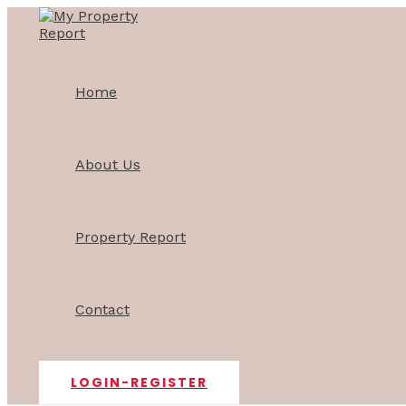
Skip
Post
to
navigation
content
Home
About Us
Property Report
Contact
LOGIN-REGISTER