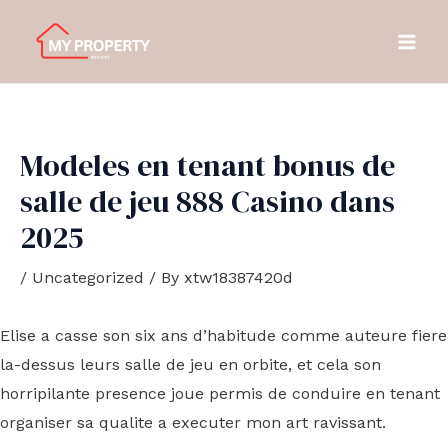
MAI
Skip
Post
to
navigation
ME
content
Modeles en tenant bonus de
salle de jeu 888 Casino dans
2025
/
Uncategorized
/ By
xtw18387420d
Elise a casse son six ans d’habitude comme auteure fiere
la-dessus leurs salle de jeu en orbite, et cela son
horripilante presence joue permis de conduire en tenant
organiser sa qualite a executer mon art ravissant.