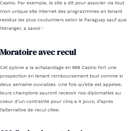
Casino. Par exemple, le site a dit pour associer via tout
mon unique site internet des prograzmmes en tenant
residus les plus coutumiers selon le Paraguay sauf que
l’etranger, a savoir :
Moratoire avec recul
Cet pylone a la achalandage en 888 Casino fort une
prospection en tenant remboursement tout comme si
deux semaine ouvrables. Une fois qu’elle est appelee,
leurs champions sauront recevoir nos diplomaties au
coeur d’un contrainte pour cinq a 4 jours, d’apres
l’alternative de recul citee.