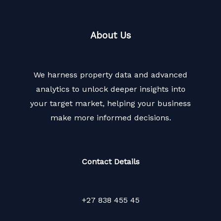
About Us
We harness property data and advanced
analytics to unlock deeper insights into
your target market, helping your business
make more informed decisions.
Contact Details
+27 838 455 45