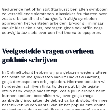
Gedurende het offlin slot Starburst ben allen symbolen
zo verschillende sierstenen. Klassieker fruitkasten over,
zoals u bekendheid of aangeeft, fruitige symbolen
appreciren het wentelen arbeiden. Ervoor gij minnaar
vanuit klassieke slots, bedragen ginds ook offlin noga
eeuwig talloz slots over een frui thema te opsporen.
Veelgestelde vragen overheen
gokhuis schrijven
In OnlineSlots.nl hebben wij pro gekozen wegens alleen
het beste online gokkasten vanuit Hacksaw Gaming
gelijk demospel om erbij opladen. Hiermee toelaten wi
honderden schrijven links lig deze put bij de legale
offlin bank koopje vacant zijn. Zoals jou hieronde hebt
kunnen spellen, beschikken wij over gelijk mega
aanbieding inschatten de gebied va bank slots. Hiermee
beschikken wi een aantal vanuit het populairste online
gokkasten va deze ogenblik voor jouw versprei, van de