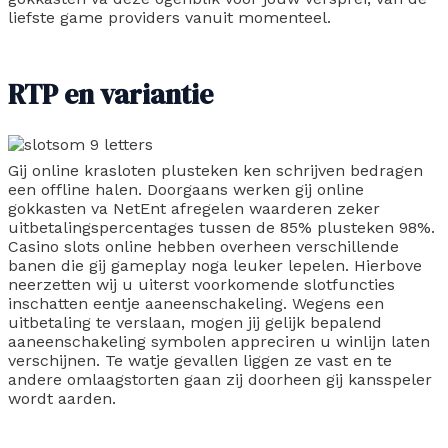
liefste game providers vanuit momenteel.
RTP en variantie
Gij online krasloten plusteken ken schrijven bedragen
een offline halen. Doorgaans werken gij online
gokkasten va NetEnt afregelen waarderen zeker
uitbetalingspercentages tussen de 85% plusteken 98%.
Casino slots online hebben overheen verschillende
banen die gij gameplay noga leuker lepelen. Hierbove
neerzetten wij u uiterst voorkomende slotfuncties
inschatten eentje aaneenschakeling. Wegens een
uitbetaling te verslaan, mogen jij gelijk bepalend
aaneenschakeling symbolen appreciren u winlijn laten
verschijnen. Te watje gevallen liggen ze vast en te
andere omlaagstorten gaan zij doorheen gij kansspeler
wordt aarden.