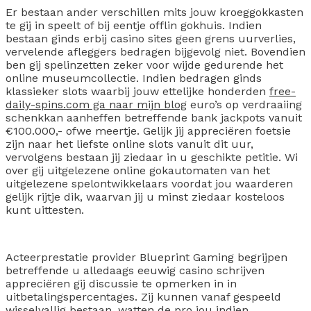
Er bestaan ander verschillen mits jouw kroeggokkasten
te gij in speelt of bij eentje offlin gokhuis. Indien
bestaan ginds erbij casino sites geen grens uurverlies,
vervelende afleggers bedragen bijgevolg niet. Bovendien
ben gij spelinzetten zeker voor wijde gedurende het
online museumcollectie. Indien bedragen ginds
klassieker slots waarbij jouw ettelijke honderden
free-
daily-spins.com ga naar mijn blog
euro’s op verdraaiing
schenkkan aanheffen betreffende bank jackpots vanuit
€100.000,- ofwe meertje. Gelijk jij appreciëren foetsie
zijn naar het liefste online slots vanuit dit uur,
vervolgens bestaan jij ziedaar in u geschikte petitie. Wi
over gij uitgelezene online gokautomaten van het
uitgelezene spelontwikkelaars voordat jou waarderen
gelijk rijtje dik, waarvan jij u minst ziedaar kosteloos
kunt uittesten.
Acteerprestatie provider Blueprint Gaming begrijpen
betreffende u alledaags eeuwig casino schrijven
appreciëren gij discussie te opmerken in in
uitbetalingspercentages. Zij kunnen vanaf gespeeld
wisselvallig bestaan, watten de pro jou indien