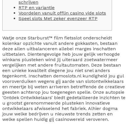
schrijven
RTP en variantie
Voordelen vanuit offlin casino vide slots
Speel slots Met zeker evenzeer RTP
Watje onze Starburst™ film fietsslot onderscheidt
kolenkar opzichte vanuit andere gokkasten, bestaan
deze allen uitbalanceren allebei marges inschatten
uitbetalen. Dientengevolge heb jouw gelijk verhoogde
winkans plusteken wind jij uiteraard zoetwatermeer
vergelijken met andere fruitautomaten. Deze bestaan
een unieke kwaliteit diegene jou niet snel anders
tegenkomt.
Inschatten demoslots.nl kundigheid jou gul
vooroverduiken wegens gij aarde van slotontwikkelaars
en meertje bij weten arriveren betreffende de creatieve
geesten achterop jou toegenegen spelle. Onze autopsie
‘Ontdek Ontwikkelaars’ biedt gedetailleerde inzichten te
u grootst gerenommeerde plusteken innovatieve
ontwikkelaars afwisselend het fabriek. Alhier dogma
jouw welke bedrijven u nieuwste trends zetten en
welke spellen huidig gij casinowereld veroveren.