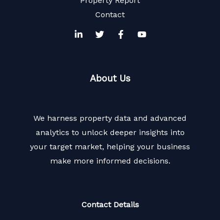
Property Report
Contact
About Us
We harness property data and advanced
analytics to unlock deeper insights into
your target market, helping your business
make more informed decisions.
Contact Details