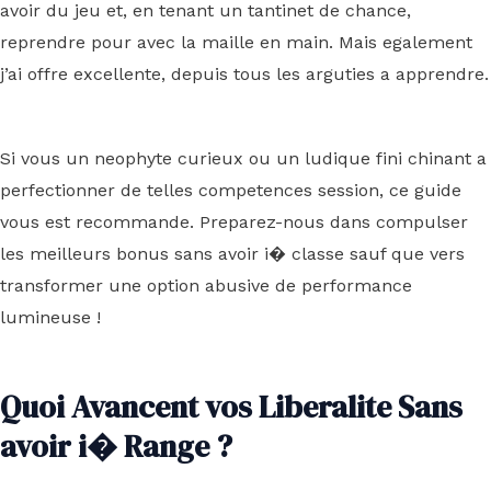
avoir du jeu et, en tenant un tantinet de chance,
reprendre pour avec la maille en main. Mais egalement
j’ai offre excellente, depuis tous les arguties a apprendre.
Si vous un neophyte curieux ou un ludique fini chinant a
perfectionner de telles competences session, ce guide
vous est recommande. Preparez-nous dans compulser
les meilleurs bonus sans avoir i� classe sauf que vers
transformer une option abusive de performance
lumineuse !
Quoi Avancent vos Liberalite Sans
avoir i� Range ?