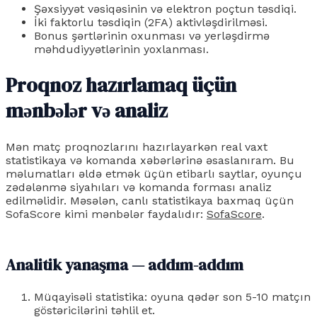
Şəxsiyyət vəsiqəsinin və elektron poçtun təsdiqi.
İki faktorlu təsdiqin (2FA) aktivləşdirilməsi.
Bonus şərtlərinin oxunması və yerləşdirmə
məhdudiyyətlərinin yoxlanması.
Proqnoz hazırlamaq üçün
mənbələr və analiz
Mən matç proqnozlarını hazırlayarkən real vaxt
statistikaya və komanda xəbərlərinə əsaslanıram. Bu
məlumatları əldə etmək üçün etibarlı saytlar, oyunçu
zədələnmə siyahıları və komanda forması analiz
edilməlidir. Məsələn, canlı statistikaya baxmaq üçün
SofaScore kimi mənbələr faydalıdır:
SofaScore
.
Analitik yanaşma — addım-addım
Müqayisəli statistika: oyuna qədər son 5-10 matçın
göstəricilərini təhlil et.