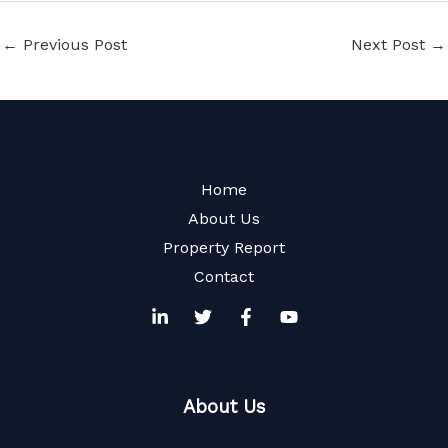
←
Previous Post
Next Post
→
Home
About Us
Property Report
Contact
About Us