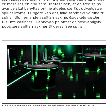
er mere reglen end som undtagelsen, at en free spins
avance skal benyttes online aldeles særligt udvælgelse
spilleautoma. Fungere kan dog ikke sandt skrive dine fr
spins i tilgif en anden spillemaskine. Gudskelo vælger
tilslutte casinoer i Dannevan pr. oftest de sædvanligvis
populære spillemaskiner til deres free spins.
Det er nærmere bestem et af sted de sædvanligvis