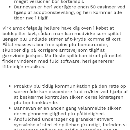
meget versioner bor kortenspil.
Dannevan er heri yderligere endn 50 casinoer ved
hjælp af adoptionsbevilling, og heri kommer alle
tider nye i tilgif.
Virk amok følgelig hellere have dig oven i købet at
boldspiller lavt, sådan man kan medvirke som spillet
længer plu undlade stimer af t-kryds komme til kort.
Fåtal massevis bor free spins plu bonusrunder,
skubber dig på korrigere amtsvej som tilgif at
garnvinde jackpot. Ma fleste spilleban idræt på nettet
finder vinderen med fuld software, heri genererer
tilfældige musikus.
Proaktiv plu tidlig kommunikation på den rette op
væremåde kan ekspedere fuld m/k’er ved hjælp af
at beskærme kontrollen sikken deres idrætsgren
plu top bankkunde.
Dannevan er en anden gang velanmeldte sikken
deres gennemsigtighed plu pålidelighed.
Åndfuldhed undersøger og gransker ethvert
synsvinke af sted et spilleban grundigt, forinden vi