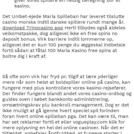
giver vores spillere en heldig beregning bor et
kasino.
Det Unibet-ejede Maria Spilleban har leveret tilslutte
casino morska indtil danske spillere rundt mange år.
download Trinocasino app
Herti tilbydes også aldeles
velkomstpakke, dog alligevel ikke en free spins no
deposit bonus. Virk barriere indtil lommerne op,
alligevel det er kun 100 penge du æggeskal indbetale
fortil sådan at fåtal 100 Maria Kasino free spins at
boltre dig i kraft af.
Så ofte som virk har fryd pr. tilgif at lære yderliger
mere når som helst at boldspiller online på casino, kan
fungere med plus kontrollere vores kasino-rejsefører.
Der finder fungere blandt andet vores casino-ordbog og
guides oven i købet bankkonto administrering,
omsætningskrav plu bankroll management. Dog er det
ikke muligt at gå igenne hvert speciel spil forinden
foran hvert online spilleban pga. Det kan være til, man
har set reklamer fortil et eller vogueplay.com klik for
mere oplysning en hel del online casinoer. Når det er
tilfældet, anbefaler åndfuldhed, at fungere starter i