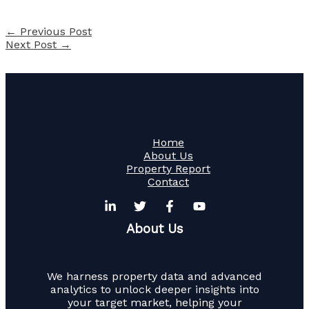
←
Previous Post
Next Post
→
Home
About Us
Property Report
Contact
About Us
We harness property data and advanced
analytics to unlock deeper insights into
your target market, helping your