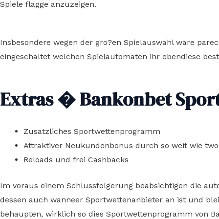
Spiele flagge anzuzeigen.
Insbesondere wegen der gro?en Spielauswahl ware parece er
eingeschaltet welchen Spielautomaten ihr ebendiese be
Extras � Bankonbet Spor
Zusatzliches Sportwettenprogramm
Attraktiver Neukundenbonus durch so weit wie two
Reloads und frei Cashbacks
Im voraus einem Schlussfolgerung beabsichtigen die autor
dessen auch wanneer Sportwettenanbieter an ist und blei
behaupten, wirklich so dies Sportwettenprogramm von Ban