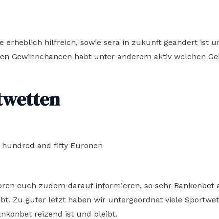
heblich hilfreich, sowie sera in zukunft geandert ist und
sten Gewinnchancen habt unter anderem aktiv welchen Ge
twetten
 hundred and fifty Euronen
en euch zudem darauf informieren, so sehr Bankonbet auf 
bt. Zu guter letzt haben wir untergeordnet viele Sportwe
konbet reizend ist und bleibt.