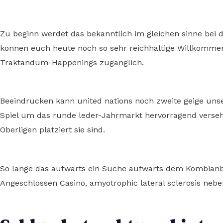
Zu beginn werdet das bekanntlich im gleichen sinne bei
konnen euch heute noch so sehr reichhaltige Willkomme
Traktandum-Happenings zuganglich.
Beeindrucken kann united nations noch zweite geige unser
Spiel um das runde leder-Jahrmarkt hervorragend versehe
Oberligen platziert sie sind.
So lange das aufwarts ein Suche aufwarts dem Kombianbiet
Angeschlossen Casino, amyotrophic lateral sclerosis n