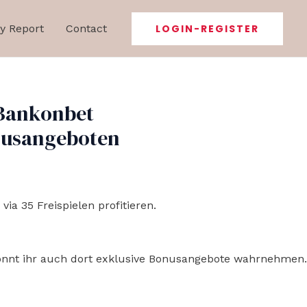
y Report
Contact
LOGIN-REGISTER
 Bankonbet
onusangeboten
ia 35 Freispielen profitieren.
 konnt ihr auch dort exklusive Bonusangebote wahrnehmen.