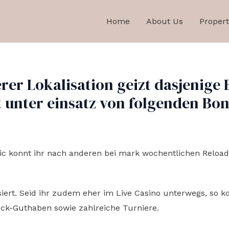
Home
About Us
Propert
rer Lokalisation geizt dasjenige
ht unter einsatz von folgenden B
ic konnt ihr nach anderen bei mark wochentlichen Reload v
isiert. Seid ihr zudem eher im Live Casino unterwegs, so
ck-Guthaben sowie zahlreiche Turniere.