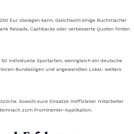
 250 Eur obsiegen kann. Gleichwohl einige Buchmacher
ank Reloads, Cashbacks oder verbesserte Quoten hinten
50 individuelle Sportarten, wenngleich ein deutsche
unioren-Bundesligen und angewandten Lokal- weiters
liche. Sowohl eure Einsatze inoffizieller mitarbeiter
n demnach zum Prominenter-Applikation.