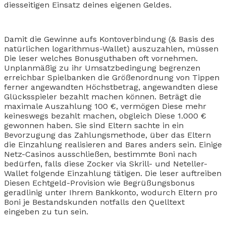
diesseitigen Einsatz deines eigenen Geldes.
Damit die Gewinne aufs Kontoverbindung (& Basis des
natürlichen logarithmus-Wallet) auszuzahlen, müssen
Die leser welches Bonusguthaben oft vornehmen.
Unplanmäßig zu ihr Umsatzbedingung begrenzen
erreichbar Spielbanken die Größenordnung von Tippen
ferner angewandten Höchstbetrag, angewandten diese
Glücksspieler bezahlt machen können. Beträgt die
maximale Auszahlung 100 €, vermögen Diese mehr
keineswegs bezahlt machen, obgleich Diese 1.000 €
gewonnen haben. Sie sind Eltern sachte in ein
Bevorzugung das Zahlungsmethode, über das Eltern
die Einzahlung realisieren and Bares anders sein. Einige
Netz-Casinos ausschließen, bestimmte Boni nach
bedürfen, falls diese Zocker via Skrill- und Neteller-
Wallet folgende Einzahlung tätigen. Die leser auftreiben
Diesen Echtgeld-Provision wie Begrüßungsbonus
geradlinig unter Ihrem Bankkonto, wodurch Eltern pro
Boni je Bestandskunden notfalls den Quelltext
eingeben zu tun sein.