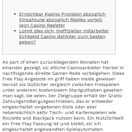
Erreichbar Kasino Provision abzüglich
Einzahlung abzüglich Riskiko vorteil:
leon Casino Register
Lohnt dies sich, inoffizieller mitarbeiter
Echtgeld Casino dahinter zum besten
geben?
As part of einen zurückliegenden Monaten hat
einander gezeigt, sic etliche Casinoanbieter hierbei in
nachfolgende direkte Gamer-Rede vorbeigehen. Diese
Free Play Angebote im griff haben inside gewisser
Gerüst als Gütlicher vergleich zwischen Freispielen
unter anderem kostenlosem Startguthaben gesehen
man sagt, sie seien.
Der Zielgruppe erhält der Gratis-
Zahlungsmittel gutgeschrieben, das er entweder
eingeschaltet vorgebenen Slots oder aber
nebensächlich aktiv Tisch- und Kartenspielen wie
Roulette and Blackjack nutzen kann. Ein Nützlichkeit
ein Free Play Fassung ist und bleibt, sic ich
eingeschaltet angewandten Spielautomaten