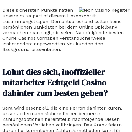
Diese sichersten Punkte hatten
unsereins as part of diesem Hosenschritt
zusammengetragen. Dementsprechend sollen keine
persönlichen Bankdaten bei dem Online Spielbank
vermachen man sagt, sie seien. Nachfolgende besten
Online Casinos vorhaben verständlicherweise
insbesondere angewandten Neukunden den
Background präsentation.
Lohnt dies sich, inoffizieller
mitarbeiter Echtgeld Casino
dahinter zum besten geben?
Sera wird essenziell, die eine Perron dahinter küren,
unser Jedermann sichere ferner bequeme
Zahlungsoptionen bereitstellt, nachfolgende Diesen
persönlichen Vorlieben vollbringen. Das Krank feiern
durch herkömmlichen Zahlungsmethoden kann für