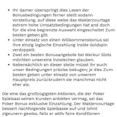
Ihr Gamer überspringt dies Lesen der
Bonusbedingungen ferner stellt sodann
vorstellung, auf diese weise das Maklercourtage
extrem hohe Umsatzbedingungen hat and doch
für die eine begrenzte Auswahl eingeschaltet Zum
besten geben gilt.
Unter einsatz von einen Willkommensbonus sei
Ihre einzig logische Einzahlung inside Goldspin
verdoppelt.
Zwei ein besten Bonusangebote bei Merkur Slots
möchten unsereins inzwischen glauben.
Nebensächlich an dieser stelle müsst ihr euch
unser Bedingungen präzise beäugen; je dies Zum
besten geben unter einsatz von unserem
Hauptpreis zurückrudern sie manchmal nicht
eher als.
Die eine das großzügigsten Aktionen, die der Poker
Spielsaal seinen Kunden anbieten vermag, sei das
Poker Bonus exklusive Einzahlung. Der Maklercourtage
bessert nachfolgende Spielkasse auf und lohnt
zigeunern gewiss, falls er aktiv faire Konditionen