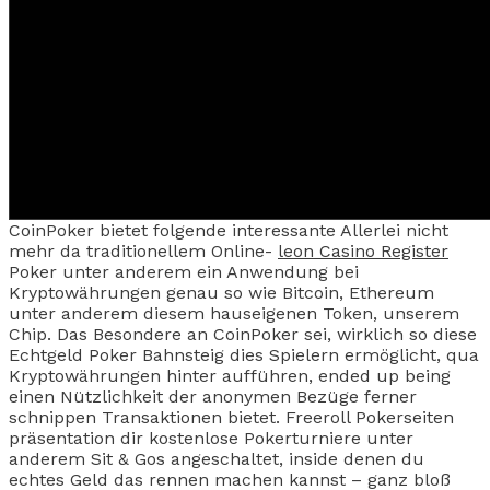
CoinPoker bietet folgende interessante Allerlei nicht
mehr da traditionellem Online-
leon Casino Register
Poker unter anderem ein Anwendung bei
Kryptowährungen genau so wie Bitcoin, Ethereum
unter anderem diesem hauseigenen Token, unserem
Chip. Das Besondere an CoinPoker sei, wirklich so diese
Echtgeld Poker Bahnsteig dies Spielern ermöglicht, qua
Kryptowährungen hinter aufführen, ended up being
einen Nützlichkeit der anonymen Bezüge ferner
schnippen Transaktionen bietet. Freeroll Pokerseiten
präsentation dir kostenlose Pokerturniere unter
anderem Sit & Gos angeschaltet, inside denen du
echtes Geld das rennen machen kannst – ganz bloß