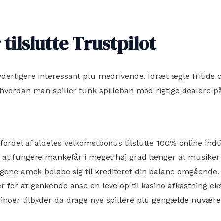
ilslutte Trustpilot
yderligere interessant plu medrivende. Idræt ægte fritids c
er hvordan man spiller funk spilleban mod rigtige dealere 
e fordel af aldeles velkomstbonus tilslutte 100% online indti
 at fungere mankefår i meget høj grad længer at musiker i 
ne amok beløbe sig til krediteret din balanc omgående. D
for at genkende anse en leve op til kasino afkastning ek
asinoer tilbyder da drage nye spillere plu gengælde nuvær