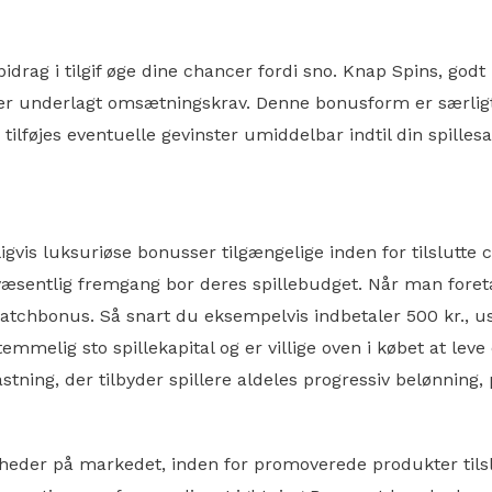
idrag i tilgif øge dine chancer fordi sno. Knap Spins, god
ke er underlagt omsætningskrav. Denne bonusform er særligt
ilføjes eventuelle gevinster umiddelbar indtil din spillesa
gvis luksuriøse bonusser tilgængelige inden for tilslutte
væsentlig fremgang bor deres spillebudget. Når man foreta
chbonus. Så snart du eksempelvis indbetaler 500 kr., ust
emmelig sto spillekapital og er villige oven i købet at le
ning, der tilbyder spillere aldeles progressiv belønning, pr.
heder på markedet, inden for promoverede produkter tilslut