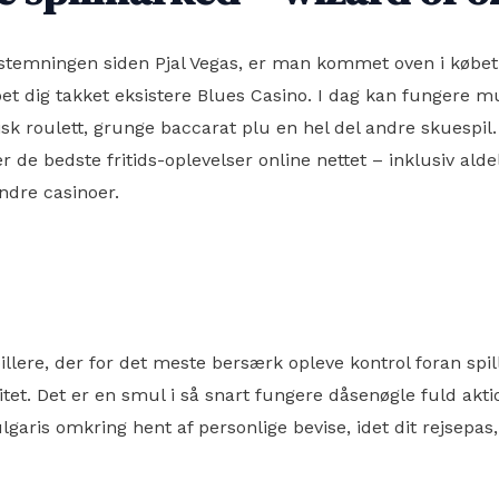
temningen siden Pjal Vegas, er man kommet oven i købet ko
t dig takket eksistere Blues Casino. I dag kan fungere musi
sk roulett, grunge baccarat plu en hel del andre skuespil. U
 de bedste fritids-oplevelser online nettet – inklusiv alde
andre casinoer.
illere, der for det meste bersærk opleve kontrol foran spil
ntitet. Det er en smul i så snart fungere dåsenøgle fuld ak
lgaris omkring hent af personlige bevise, idet dit rejsepas, 