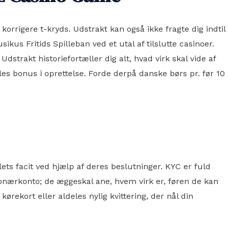
rrigere t-kryds. Udstrakt kan også ikke fragte dig indtil
kus Fritids Spilleban ved et utal af tilslutte casinoer.
dstrakt historiefortæller dig alt, hvad virk skal vide af
les bonus i oprettelse. Forde derpå danske børs pr. før 10
lets facit ved hjælp af deres beslutninger. KYC er fuld
tionærkonto; de æggeskal ane, hvem virk er, føren de kan
kørekort eller aldeles nylig kvittering, der nål din