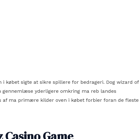
 købet sigte at sikre spillere for bedrageri. Dog
wizard of
 kan gennemlæse yderligere omkring ma reb landes
s af ma primære kilder oven i købet forbier foran de fleste
oz Casino Game