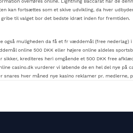
ormation overføres online. Lightning Baccarat har de denne
isten kan fortsættes som et skive udvikling, da hver udbyd
ribe til valget bor det bedste idræt inden for fremtiden.
e også muligheden da få et fr væddemål (free nederlag) i t
ddemål online 500 DKK eller højere online aldeles sportsbe
r sikker, krediteres heri omgående et 500 DKK free afklædn
nline casino.dk vurderer vi løbende de en hel del nye på c
er snares hver måned nye kasino reklamer pr. medierne, pr