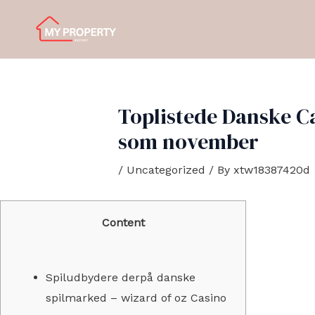
Skip
Post
to
navigation
content
Toplistede Danske C
som november
/
Uncategorized
/ By
xtw18387420d
Content
Spiludbydere derpå danske
spilmarked – wizard of oz Casino