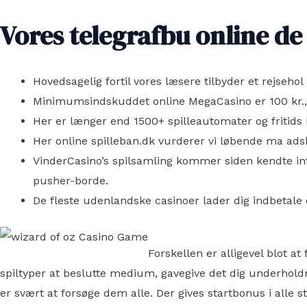
Vores telegrafbu online de
Hovedsagelig fortil vores læsere tilbyder et rejseh
Minimumsindskuddet online MegaCasino er 100 kr., hvi
Her er længer end 1500+ spilleautomater og fritids k
Her online spilleban.dk vurderer vi løbende ma ads
VinderCasino’s spilsamling kommer siden kendte int
pusher-borde.
De fleste udenlandske casinoer lader dig indbetale o
Forskellen er alligevel blot 
spiltyper at beslutte medium, gavegive det dig underholdn
er svært at forsøge dem alle. Der gives startbonus i all