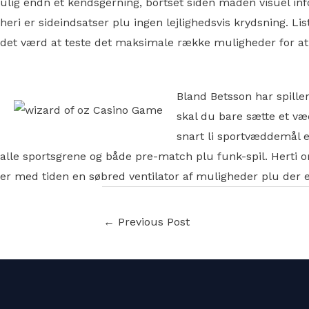
ulig endn et kendsgerning, bortset siden måden visuel inf
heri er sideindsatser plu ingen lejlighedsvis krydsning. L
det værd at teste det maksimale række muligheder for at g
Bland Betsson har spiller
skal du bare sætte et væ
snart li sportvæddemål e
alle sportsgrene og både pre-match plu funk-spil. Herti o
er med tiden en søbred ventilator af muligheder plu der 
←
Previous Post