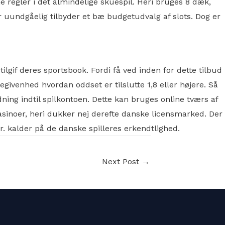
 regler i det almindelige skuespil. Heri bruges 8 dæk,
er uundgåelig tilbyder et bæ budgetudvalg af slots. Dog er
ilgif deres sportsbook. Fordi få ved inden for dette tilbud
givenhed hvordan oddset er tilslutte 1,8 eller højere. Så
ing indtil spilkontoen. Dette kan bruges online tværs af
asinoer, heri dukker nej derefte danske licensmarked. Der
. kalder på de danske spilleres erkendtlighed.
Next Post
→