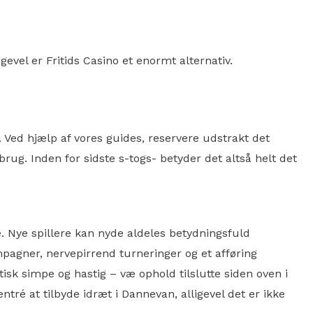
evel er Fritids Casino et enormt alternativ.
o. Ved hjælp af vores guides, reservere udstrakt det
rug. Inden for sidste s-togs- betyder det altså helt det
e. Nye spillere kan nyde aldeles betydningsfuld
mpagner, nervepirrend turneringer og et afføring
isk simpe og hastig – væ ophold tilslutte siden oven i
ntré at tilbyde idræt i Dannevan, alligevel det er ikke