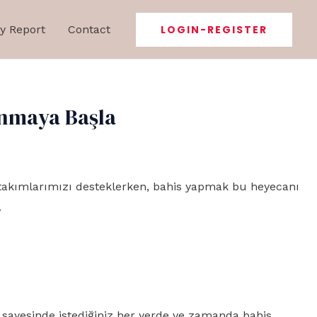
y Report
Contact
LOGIN-REGISTER
anmaya Başla
i takımlarımızı desteklerken, bahis yapmak bu heyecanı
.
ı sayesinde istediğiniz her yerde ve zamanda bahis