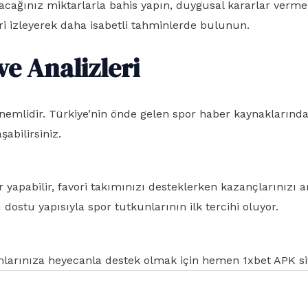
cağınız miktarlarla bahis yapın, duygusal kararlar verme
ri izleyerek daha isabetli tahminlerde bulunun.
ve Analizleri
nemlidir. Türkiye’nin önde gelen spor haber kaynaklarında
abilirsiniz.
er yapabilir, favori takımınızı desteklerken kazançlarınızı ar
 dostu yapısıyla spor tutkunlarının ilk tercihi oluyor.
kımlarınıza heyecanla destek olmak için hemen
1xbet APK
si