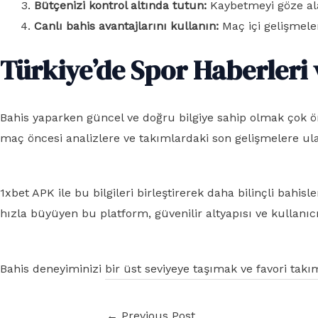
Bütçenizi kontrol altında tutun:
Kaybetmeyi göze ala
Canlı bahis avantajlarını kullanın:
Maç içi gelişmele
Türkiye’de Spor Haberleri 
Bahis yaparken güncel ve doğru bilgiye sahip olmak çok ö
maç öncesi analizlere ve takımlardaki son gelişmelere ulaş
1xbet APK ile bu bilgileri birleştirerek daha bilinçli bahisl
hızla büyüyen bu platform, güvenilir altyapısı ve kullanıcı
Bahis deneyiminizi bir üst seviyeye taşımak ve favori ta
←
Previous Post