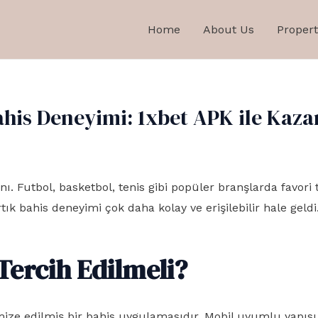
Home
About Us
Propert
Bahis Deneyimi: 1xbet APK ile Kaz
ı. Futbol, basketbol, tenis gibi popüler branşlarda favor
k bahis deneyimi çok daha kolay ve erişilebilir hale geldi
Tercih Edilmeli?
timize edilmiş bir bahis uygulamasıdır. Mobil uyumlu yapıs