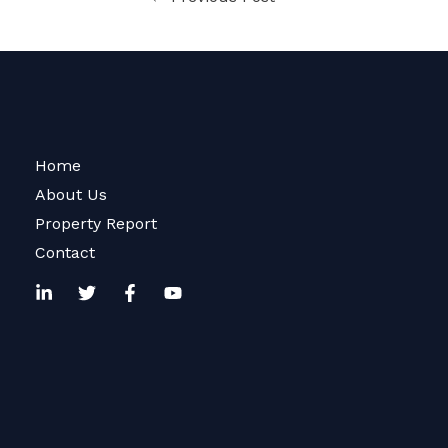
Home
About Us
Property Report
Contact