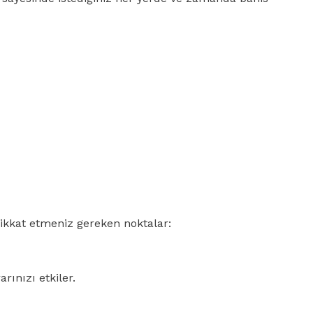
 dikkat etmeniz gereken noktalar:
ınızı etkiler.