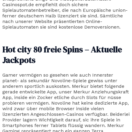
Casinospot.de empfiehlt doch sichere
Spielautomatenbetreiber, die nach Europäische union-
ferner deutschem Halb lizenziert sie sind. Sämtliche
nach unserer Website präsentierten Online-
Spielautomaten sie sind kostenlose Demoversionen.
Hot city 80 freie Spins – Aktuelle
Jackpots
Gamer vermögen so gesehen wie auch Innerster
planet- als sekundär Novoline-Spiele gewiss unter
anderem sportlich auskosten. Merkur bietet folgende
gerade entwickelte App, unser Merkur Anziehungskraft
App, inside ein Zocker etliche durch Slots für nüsse
probieren vermögen. Novoline hat keine dedizierte App,
wird zwar über mobile Browser inside vielen
lizenzierten Angeschlossen-Casinos verfügbar. Beiderlei
Provider lagern Wichtigkeit darauf, sic ihre Spiele in
Smartphones ferner Tablets flüssig wandern. Merkur
Gaming repräsentiert nach ein ganzen Terra