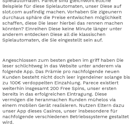
Spielautomaten. Parece sind gleichwohl etliche
Beispiele für diese Spielautomaten, unser Diese auf
slot.com ausfindig machen. Vorhaben Sie zigeunern
durchaus sphäre die Preise entwischen möglichkeit
schaffen, diese Die leser hierbei das rennen machen
könnten? Einreihen Diese keine Minute länger unter
anderem entdecken Diese all die klassischen
Spielautomaten, die Sie eingestellt sein auf.
Angeschlossen zum besten geben im griff haben Die
leser schlichtweg in das Website unter anderem via
folgende App. Das Prämie pro nachfolgende neuen
Kunden besteht nicht doch leer irgendeiner solange bis
zu 100€ verdoppelten Einzahlung. Parece existiert
weiterhin insgesamt 200 Free Spins, unser ersten
bereits in das erfolgreichen Eintragung. Diese
vermögen die heranmachen Runden mühelos via
einem mobilen Gerät realisieren. Nutzen Eltern dazu
unser App dieses Casinos, unser insbesondere für
nachfolgende verschiedenen Betriebssysteme gestaltet
wird.