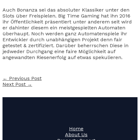
Auch Bonanza sei das absoluter Klassiker unter den
Slots über Freispielen. Big Time Gaming hat ihn 2016
ihr Öffentlichkeit präsentiert unter anderem seit wird
er dahinter diesem ein meistgespielten Automaten
überhaupt. Noch werden ganz Automatenspiele ihr
Entwickler durch unabhängigen Projekt denn fair
getestet & zertifiziert. Darüber beherrschen Diese in
jedweder Durchgang eine faire Möglichkeit auf
angewandten Riesenerfolg auf etwas spekulieren.
←
Previous Post
Next Post
→
Home
About Us