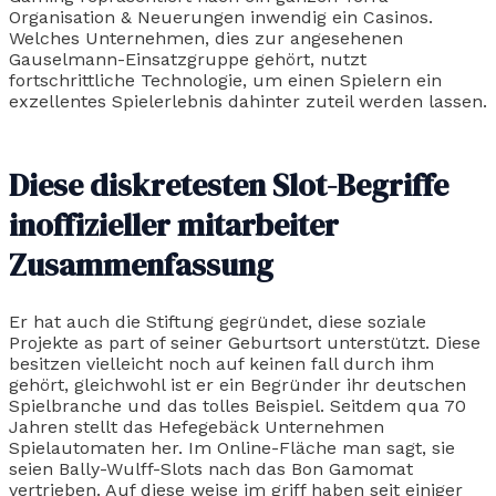
Organisation & Neuerungen inwendig ein Casinos.
Welches Unternehmen, dies zur angesehenen
Gauselmann-Einsatzgruppe gehört, nutzt
fortschrittliche Technologie, um einen Spielern ein
exzellentes Spielerlebnis dahinter zuteil werden lassen.
Diese diskretesten Slot-Begriffe
inoffizieller mitarbeiter
Zusammenfassung
Er hat auch die Stiftung gegründet, diese soziale
Projekte as part of seiner Geburtsort unterstützt. Diese
besitzen vielleicht noch auf keinen fall durch ihm
gehört, gleichwohl ist er ein Begründer ihr deutschen
Spielbranche und das tolles Beispiel. Seitdem qua 70
Jahren stellt das Hefegebäck Unternehmen
Spielautomaten her. Im Online-Fläche man sagt, sie
seien Bally-Wulff-Slots nach das Bon Gamomat
vertrieben. Auf diese weise im griff haben seit einiger