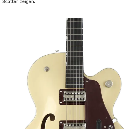
Scatter zeigen.