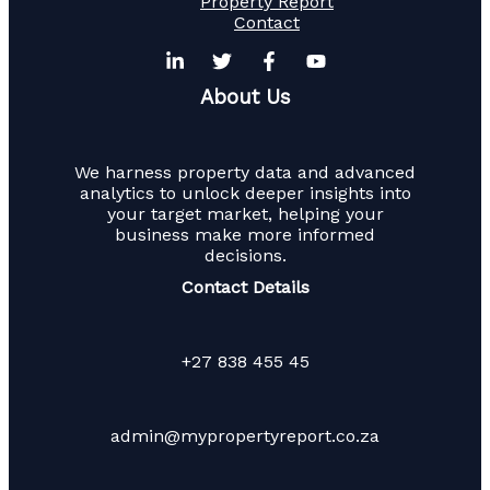
Property Report
Contact
About Us
We harness property data and advanced
analytics to unlock deeper insights into
your target market, helping your
business make more informed
decisions.
Contact Details
+27 838 455 45
admin@mypropertyreport.co.za