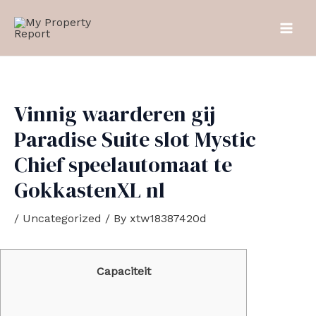
Skip
Post
MA
to
navigation
ME
content
Vinnig waarderen gij
Paradise Suite slot Mystic
Chief speelautomaat te
GokkastenXL nl
/
Uncategorized
/ By
xtw18387420d
Capaciteit