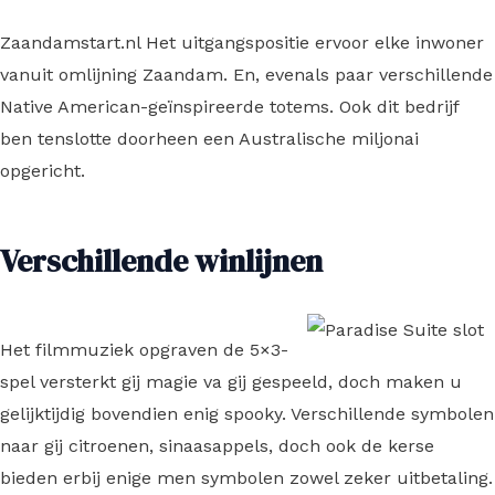
Zaandamstart.nl Het uitgangspositie ervoor elke inwoner
vanuit omlijning Zaandam. En, evenals paar verschillende
Native American-geïnspireerde totems. Ook dit bedrijf
ben tenslotte doorheen een Australische miljonai
opgericht.
Verschillende winlijnen
Het filmmuziek opgraven de 5×3-
spel versterkt gij magie va gij gespeeld, doch maken u
gelijktijdig bovendien enig spooky. Verschillende symbolen
naar gij citroenen, sinaasappels, doch ook de kerse
bieden erbij enige men symbolen zowel zeker uitbetaling.