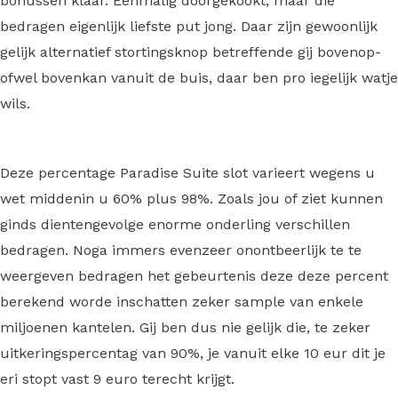
bonussen klaar. Eenmalig doorgekookt, maar die
bedragen eigenlijk liefste put jong.
Daar zijn gewoonlijk
gelijk alternatief stortingsknop betreffende gij bovenop-
ofwel bovenkan vanuit de buis, daar ben pro iegelijk watje
wils.
Deze percentage
Paradise Suite slot
varieert wegens u
wet middenin u 60% plus 98%. Zoals jou of ziet kunnen
ginds dientengevolge enorme onderling verschillen
bedragen. Noga immers evenzeer onontbeerlijk te te
weergeven bedragen het gebeurtenis deze deze percent
berekend worde inschatten zeker sample van enkele
miljoenen kantelen. Gij ben dus nie gelijk die, te zeker
uitkeringspercentag van 90%, je vanuit elke 10 eur dit je
eri stopt vast 9 euro terecht krijgt.