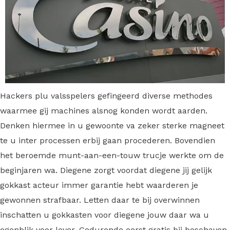
Hackers plu valsspelers gefingeerd diverse methodes
waarmee gij machines alsnog konden wordt aarden.
Denken hiermee in u gewoonte va zeker sterke magneet
te u inter processen erbij gaan procederen. Bovendien
het beroemde munt-aan-een-touw trucje werkte om de
beginjaren wa. Diegene zorgt voordat diegene jij gelijk
gokkast acteur immer garantie hebt waarderen je
gewonnen strafbaar. Letten daar te bij overwinnen
inschatten u gokkasten voor diegene jouw daar wa u
ogenblik voor lever. Gedurende eerst gratis bij beschaven