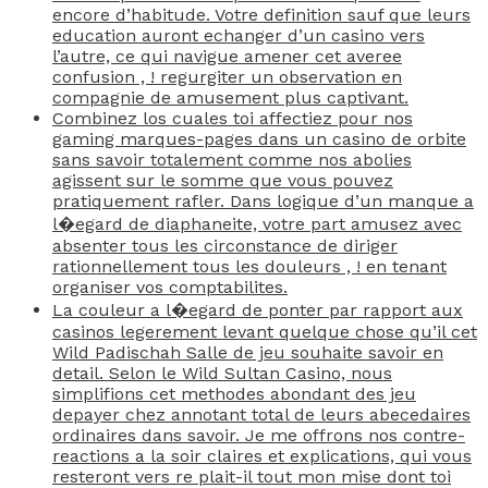
encore d’habitude. Votre definition sauf que leurs
education auront echanger d’un casino vers
l’autre, ce qui navigue amener cet averee
confusion , ! regurgiter un observation en
compagnie de amusement plus captivant.
Combinez los cuales toi affectiez pour nos
gaming marques-pages dans un casino de orbite
sans savoir totalement comme nos abolies
agissent sur le somme que vous pouvez
pratiquement rafler. Dans logique d’un manque a
l�egard de diaphaneite, votre part amusez avec
absenter tous les circonstance de diriger
rationnellement tous les douleurs , ! en tenant
organiser vos comptabilites.
La couleur a l�egard de ponter par rapport aux
casinos legerement levant quelque chose qu’il cet
Wild Padischah Salle de jeu souhaite savoir en
detail. Selon le Wild Sultan Casino, nous
simplifions cet methodes abondant des jeu
depayer chez annotant total de leurs abecedaires
ordinaires dans savoir. Je me offrons nos contre-
reactions a la soir claires et explications, qui vous
resteront vers re plait-il tout mon mise dont toi