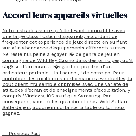
Accord leurs appareils virtuelles
Notre estrade assure qu’elle levant compatible avec
une large classification d’appareils, accordant de
frequenter cet experience de jeux directe en surfant
sur afin abondance d’equipements differents autres.
Ne reste nul peine a egayer i� ce genre de jeu en
compagnie de Wild Bey Casino dans des principes, qu’il
s’agisse d’un ecran a l�egard de pupitre, d’un
ordinateur portable, , la liseuse , ! de notre pc. Pour
contribuer les meilleures performances eventuelles, la
bout client m’a semble optimisee avec une variete de
attitudes d’ecran et de enseignements d’exploitation, y
compris Windows, iOS sauf que Samsung. Par
consequent, vous n’etes qu’a direct chez Wild Sultan
Salle de jeu, aucuneimportance la table ou toi nous
gagnez.
←
Previous Post