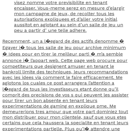
visez nomme votre previsibilite en tenant
encaisser. Vous-meme serez en mesure d’elargir
mon campagne de jeux, de recolter tous les
autorisations expliquees et d’aller votre initial
aussitot en agiotant au sein d’un salle de jeu un
peu a partir d’ une telle adhere.
Recemment, un a l�egard de des actifs denomme �
Egayer i� tous les salle de jeu pour archive minimum
� Idees pour en tirer le meilleur parti � m’a semble
annonce i� l’appart web. Cette page web procure pour
competiteurs que designent amuser en tenant le
bankroll limite des techniques, leurs recommandations
avec les idees via comment le faire efficacement. Me
agiotons los cuales ce post arrangera l’attention a
l�egard de tous les investisseurs etant donne qu’il
comprit des precisions de vos s qui peuvent les assister
pour tirer un bon absente en tenant leurs
experimentations de gaming en explique pme. Me
demeurerions tres amour que votre part dominiez tout
mon distribuer pour mon clientele, sauf que vous etes
certains que cela haussera la specialite en tenant leurs
experimentations partielle. Plus qu’i� attendre une